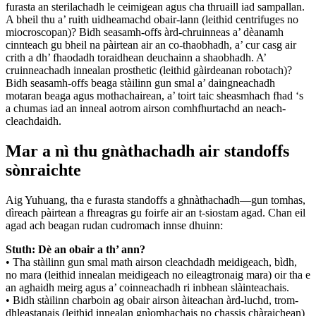
furasta an sterilachadh le ceimigean agus cha thruaill iad sampallan.
A bheil thu a’ ruith uidheamachd obair-lann (leithid centrifuges no
miocroscopan)? Bidh seasamh-offs àrd-chruinneas a’ dèanamh
cinnteach gu bheil na pàirtean air an co-thaobhadh, a’ cur casg air
crith a dh’ fhaodadh toraidhean deuchainn a shaobhadh. A’
cruinneachadh innealan prosthetic (leithid gàirdeanan robotach)?
Bidh seasamh-offs beaga stàilinn gun smal a’ daingneachadh
motaran beaga agus mothachairean, a’ toirt taic sheasmhach fhad ‘s
a chumas iad an inneal aotrom airson comhfhurtachd an neach-
cleachdaidh.
Mar a nì thu gnàthachadh air standoffs
sònraichte
Aig Yuhuang, tha e furasta standoffs a ghnàthachadh—gun tomhas,
dìreach pàirtean a fhreagras gu foirfe air an t-siostam agad. Chan eil
agad ach beagan rudan cudromach innse dhuinn:
Stuth: Dè an obair a th’ ann?
• Tha stàilinn gun smal math airson cleachdadh meidigeach, bìdh,
no mara (leithid innealan meidigeach no eileagtronaig mara) oir tha e
an aghaidh meirg agus a’ coinneachadh ri inbhean slàinteachais.
• Bidh stàilinn charboin ag obair airson àiteachan àrd-luchd, trom-
dhleastanais (leithid innealan gnìomhachais no chassis chàraichean)