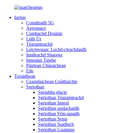
Iarrtas
Conaltradh 5G
Aerospace
Cumhachd Dealain
Lùth Ùr
Tèarainteachd
Leictreonaic Luchd-cleachdaidh
Inntleachd Shaorga
Innealan Taighe
Pàirtean Chàraichean
Eile
Toraidhean
Ceanglaichean Gnàthaichte
Sgriothan
Sgriubha glacte
Sgriothan Tèarainteachd
Sgriothan Inneal
Sgriothan seulachaidh
Sgriothan Fèin-tapadh
Sgriothan Sems
Sgriothan Suidhich
Sgriothan Gualainn