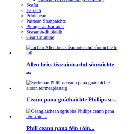
Seafta
Earrach
Prìnichean
Pàirtean Stampaichte
Plunger an Earraich
Seasamh-dhìolaidh
Gèar Cnuimhe
Allen heics tèarainteachd sònraichte
...
Ceann pana gnàthaichte Phillips sc...
Phill ceann pana fèin-ròin...