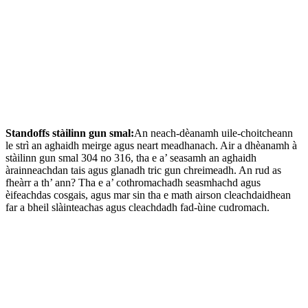
Standoffs stàilinn gun smal:
An neach-dèanamh uile-choitcheann
le strì an aghaidh meirge agus neart meadhanach. Air a dhèanamh à
stàilinn gun smal 304 no 316, tha e a’ seasamh an aghaidh
àrainneachdan tais agus glanadh tric gun chreimeadh. An rud as
fheàrr a th’ ann? Tha e a’ cothromachadh seasmhachd agus
èifeachdas cosgais, agus mar sin tha e math airson cleachdaidhean
far a bheil slàinteachas agus cleachdadh fad-ùine cudromach.