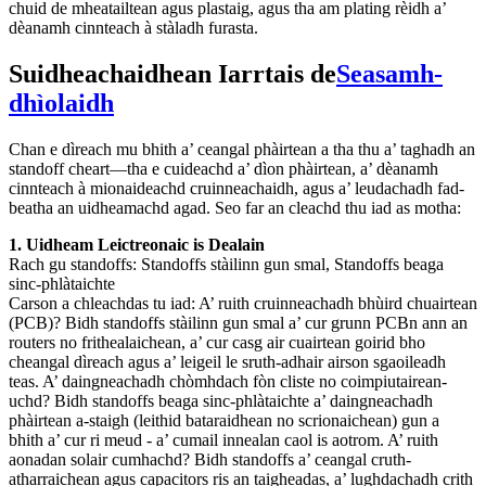
chuid de mheatailtean agus plastaig, agus tha am plating rèidh a’
dèanamh cinnteach à stàladh furasta.
Suidheachaidhean Iarrtais de
Seasamh-
dhìolaidh
Chan e dìreach mu bhith a’ ceangal phàirtean a tha thu a’ taghadh an
standoff cheart—tha e cuideachd a’ dìon phàirtean, a’ dèanamh
cinnteach à mionaideachd cruinneachaidh, agus a’ leudachadh fad-
beatha an uidheamachd agad. Seo far an cleachd thu iad as motha:
1. Uidheam Leictreonaic is Dealain
Rach gu standoffs: Standoffs stàilinn gun smal, Standoffs beaga
sinc-phlàtaichte
Carson a chleachdas tu iad: A’ ruith cruinneachadh bhùird chuairtean
(PCB)? Bidh standoffs stàilinn gun smal a’ cur grunn PCBn ann an
routers no frithealaichean, a’ cur casg air cuairtean goirid bho
cheangal dìreach agus a’ leigeil le sruth-adhair airson sgaoileadh
teas. A’ daingneachadh chòmhdach fòn cliste no coimpiutairean-
uchd? Bidh standoffs beaga sinc-phlàtaichte a’ daingneachadh
phàirtean a-staigh (leithid bataraidhean no scrionaichean) gun a
bhith a’ cur ri meud - a’ cumail innealan caol is aotrom. A’ ruith
aonadan solair cumhachd? Bidh standoffs a’ ceangal cruth-
atharraichean agus capacitors ris an taigheadas, a’ lughdachadh crith