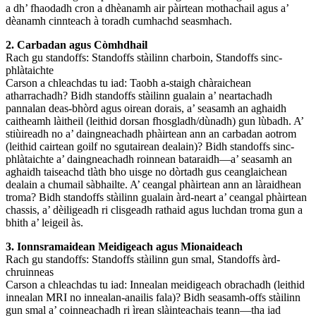
a dh’ fhaodadh cron a dhèanamh air pàirtean mothachail agus a’
dèanamh cinnteach à toradh cumhachd seasmhach.
2. Carbadan agus Còmhdhail
Rach gu standoffs: Standoffs stàilinn charboin, Standoffs sinc-
phlàtaichte
Carson a chleachdas tu iad: Taobh a-staigh chàraichean
atharrachadh? Bidh standoffs stàilinn gualain a’ neartachadh
pannalan deas-bhòrd agus oirean dorais, a’ seasamh an aghaidh
caitheamh làitheil (leithid dorsan fhosgladh/dùnadh) gun lùbadh. A’
stiùireadh no a’ daingneachadh phàirtean ann an carbadan aotrom
(leithid cairtean goilf no sgutairean dealain)? Bidh standoffs sinc-
phlàtaichte a’ daingneachadh roinnean bataraidh—a’ seasamh an
aghaidh taiseachd tlàth bho uisge no dòrtadh gus ceanglaichean
dealain a chumail sàbhailte. A’ ceangal phàirtean ann an làraidhean
troma? Bidh standoffs stàilinn gualain àrd-neart a’ ceangal phàirtean
chassis, a’ dèiligeadh ri clisgeadh rathaid agus luchdan troma gun a
bhith a’ leigeil às.
3. Ionnsramaidean Meidigeach agus Mionaideach
Rach gu standoffs: Standoffs stàilinn gun smal, Standoffs àrd-
chruinneas
Carson a chleachdas tu iad: Innealan meidigeach obrachadh (leithid
innealan MRI no innealan-anailis fala)? Bidh seasamh-offs stàilinn
gun smal a’ coinneachadh ri ìrean slàinteachais teann—tha iad