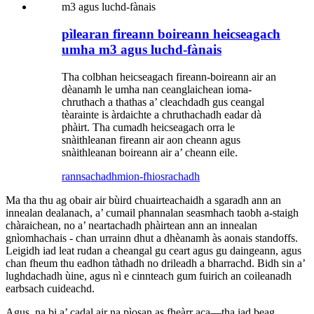
pìlearan fireann boireann heicseagach
umha m3 agus luchd-fànais
Tha colbhan heicseagach fireann-boireann air an
dèanamh le umha nan ceanglaichean ioma-
chruthach a thathas a’ cleachdadh gus ceangal
tèarainte is àrdaichte a chruthachadh eadar dà
phàirt. Tha cumadh heicseagach orra le
snàithleanan fireann air aon cheann agus
snàithleanan boireann air a’ cheann eile.
rannsachadh
mion-fhiosrachadh
Ma tha thu ag obair air bùird chuairteachaidh a sgaradh ann an
innealan dealanach, a’ cumail phannalan seasmhach taobh a-staigh
chàraichean, no a’ neartachadh phàirtean ann an innealan
gnìomhachais - chan urrainn dhut a dhèanamh às aonais standoffs.
Leigidh iad leat rudan a cheangal gu ceart agus gu daingeann, agus
chan fheum thu eadhon tàthadh no drileadh a bharrachd. Bidh sin a’
lughdachadh ùine, agus nì e cinnteach gum fuirich an coileanadh
earbsach cuideachd.
Agus, na bi a’ cadal air na pìosan as fheàrr aca—tha iad beag