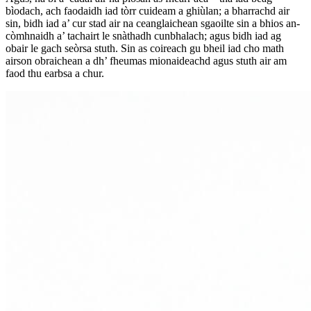
bìodach, ach faodaidh iad tòrr cuideam a ghiùlan; a bharrachd air
sin, bidh iad a’ cur stad air na ceanglaichean sgaoilte sin a bhios an-
còmhnaidh a’ tachairt le snàthadh cunbhalach; agus bidh iad ag
obair le gach seòrsa stuth. Sin as coireach gu bheil iad cho math
airson obraichean a dh’ fheumas mionaideachd agus stuth air am
faod thu earbsa a chur.