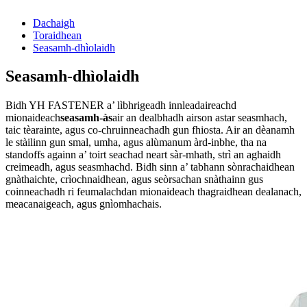
Dachaigh
Toraidhean
Seasamh-dhìolaidh
Seasamh-dhìolaidh
Bidh YH FASTENER a’ lìbhrigeadh innleadaireachd
mionaideach
seasamh-às
air an dealbhadh airson astar seasmhach,
taic tèarainte, agus co-chruinneachadh gun fhiosta. Air an dèanamh
le stàilinn gun smal, umha, agus alùmanum àrd-inbhe, tha na
standoffs againn a’ toirt seachad neart sàr-mhath, strì an aghaidh
creimeadh, agus seasmhachd. Bidh sinn a’ tabhann sònrachaidhean
gnàthaichte, crìochnaidhean, agus seòrsachan snàthainn gus
coinneachadh ri feumalachdan mionaideach thagraidhean dealanach,
meacanaigeach, agus gnìomhachais.