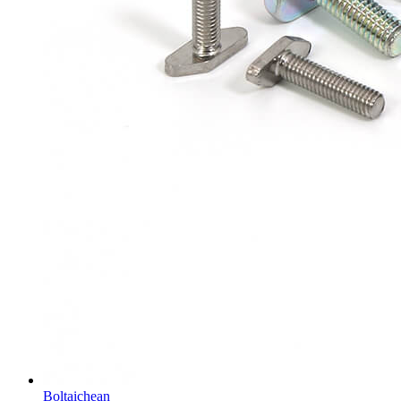
Boltaichean