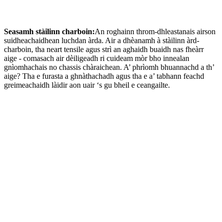
Seasamh stàilinn charboin:
An roghainn throm-dhleastanais airson
suidheachaidhean luchdan àrda. Air a dhèanamh à stàilinn àrd-
charboin, tha neart tensile agus strì an aghaidh buaidh nas fheàrr
aige - comasach air dèiligeadh ri cuideam mòr bho innealan
gnìomhachais no chassis chàraichean. A’ phrìomh bhuannachd a th’
aige? Tha e furasta a ghnàthachadh agus tha e a’ tabhann feachd
greimeachaidh làidir aon uair ‘s gu bheil e ceangailte.