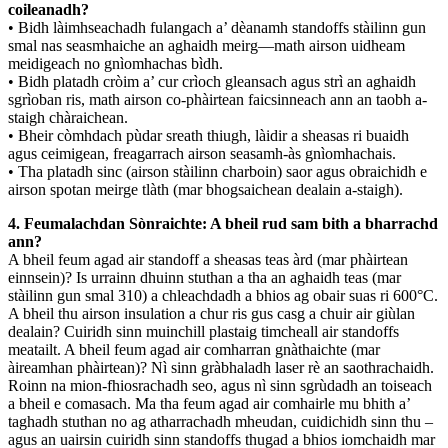
coileanadh?
• Bidh làimhseachadh fulangach a’ dèanamh standoffs stàilinn gun
smal nas seasmhaiche an aghaidh meirg—math airson uidheam
meidigeach no gnìomhachas bìdh.
• Bidh platadh cròim a’ cur crìoch gleansach agus strì an aghaidh
sgrìoban ris, math airson co-phàirtean faicsinneach ann an taobh a-
staigh chàraichean.
• Bheir còmhdach pùdar sreath thiugh, làidir a sheasas ri buaidh
agus ceimigean, freagarrach airson seasamh-às gnìomhachais.
• Tha platadh sinc (airson stàilinn charboin) saor agus obraichidh e
airson spotan meirge tlàth (mar bhogsaichean dealain a-staigh).
4. Feumalachdan Sònraichte: A bheil rud sam bith a bharrachd
ann?
A bheil feum agad air standoff a sheasas teas àrd (mar phàirtean
einnsein)? Is urrainn dhuinn stuthan a tha an aghaidh teas (mar
stàilinn gun smal 310) a chleachdadh a bhios ag obair suas ri 600°C.
A bheil thu airson insulation a chur ris gus casg a chuir air giùlan
dealain? Cuiridh sinn muinchill plastaig timcheall air standoffs
meatailt. A bheil feum agad air comharran gnàthaichte (mar
àireamhan phàirtean)? Nì sinn gràbhaladh laser rè an saothrachaidh.
Roinn na mion-fhiosrachadh seo, agus nì sinn sgrùdadh an toiseach
a bheil e comasach. Ma tha feum agad air comhairle mu bhith a’
taghadh stuthan no ag atharrachadh mheudan, cuidichidh sinn thu –
agus an uairsin cuiridh sinn standoffs thugad a bhios iomchaidh mar