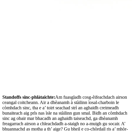
Standoffs sinc-phlàtaichte:
Am fuasgladh cosg-èifeachdach airson
ceangal coitcheann. Air a dhèanamh à stàilinn ìosal-charboin le
còmhdach sinc, tha e a’ toirt seachad strì an aghaidh creimeadh
bunaiteach aig prìs nas ìsle na stàilinn gun smal. Bidh an còmhdach
sinc ag obair mar bhacadh an aghaidh taiseachd, ga dhèanamh
freagarrach airson a chleachdadh a-staigh no a-muigh gu socair. A’
bhuannachd as motha a th’ aige? Gu bheil e co-chòrdail ris a’ mhòr-