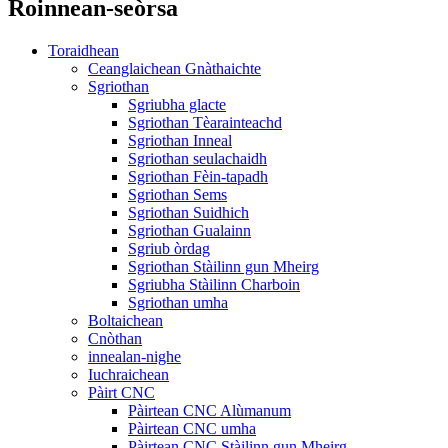
Roinnean-seòrsa
Toraidhean
Ceanglaichean Gnàthaichte
Sgriothan
Sgriubha glacte
Sgriothan Tèarainteachd
Sgriothan Inneal
Sgriothan seulachaidh
Sgriothan Fèin-tapadh
Sgriothan Sems
Sgriothan Suidhich
Sgriothan Gualainn
Sgriub òrdag
Sgriothan Stàilinn gun Mheirg
Sgriubha Stàilinn Charboin
Sgriothan umha
Boltaichean
Cnòthan
innealan-nighe
Iuchraichean
Pàirt CNC
Pàirtean CNC Alùmanum
Pàirtean CNC umha
Pàirtean CNC Stàilinn gun Mheirg