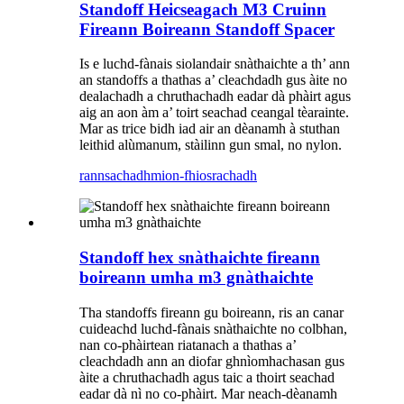
Standoff Heicseagach M3 Cruinn
Fireann Boireann Standoff Spacer
Is e luchd-fànais siolandair snàthaichte a th’ ann
an standoffs a thathas a’ cleachdadh gus àite no
dealachadh a chruthachadh eadar dà phàirt agus
aig an aon àm a’ toirt seachad ceangal tèarainte.
Mar as trice bidh iad air an dèanamh à stuthan
leithid alùmanum, stàilinn gun smal, no nylon.
rannsachadh
mion-fhiosrachadh
Standoff hex snàthaichte fireann
boireann umha m3 gnàthaichte
Tha standoffs fireann gu boireann, ris an canar
cuideachd luchd-fànais snàthaichte no colbhan,
nan co-phàirtean riatanach a thathas a’
cleachdadh ann an diofar ghnìomhachasan gus
àite a chruthachadh agus taic a thoirt seachad
eadar dà nì no co-phàirt. Mar neach-dèanamh