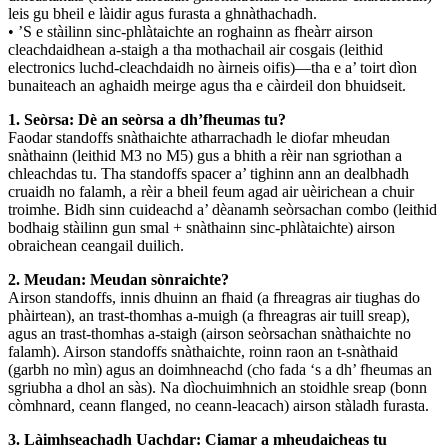
leis gu bheil e làidir agus furasta a ghnàthachadh.
• ’S e stàilinn sinc-phlàtaichte an roghainn as fheàrr airson
cleachdaidhean a-staigh a tha mothachail air cosgais (leithid
electronics luchd-cleachdaidh no àirneis oifis)—tha e a’ toirt dìon
bunaiteach an aghaidh meirge agus tha e càirdeil don bhuidseit.
1. Seòrsa: Dè an seòrsa a dh’fheumas tu?
Faodar standoffs snàthaichte atharrachadh le diofar mheudan
snàthainn (leithid M3 no M5) gus a bhith a rèir nan sgriothan a
chleachdas tu. Tha standoffs spacer a’ tighinn ann an dealbhadh
cruaidh no falamh, a rèir a bheil feum agad air uèirichean a chuir
troimhe. Bidh sinn cuideachd a’ dèanamh seòrsachan combo (leithid
bodhaig stàilinn gun smal + snàthainn sinc-phlàtaichte) airson
obraichean ceangail duilich.
2. Meudan: Meudan sònraichte?
Airson standoffs, innis dhuinn an fhaid (a fhreagras air tiughas do
phàirtean), an trast-thomhas a-muigh (a fhreagras air tuill sreap),
agus an trast-thomhas a-staigh (airson seòrsachan snàthaichte no
falamh). Airson standoffs snàthaichte, roinn raon an t-snàthaid
(garbh no mìn) agus an doimhneachd (cho fada ‘s a dh’ fheumas an
sgriubha a dhol an sàs). Na dìochuimhnich an stoidhle sreap (bonn
còmhnard, ceann flanged, no ceann-leacach) airson stàladh furasta.
3. Làimhseachadh Uachdar: Ciamar a mheudaicheas tu