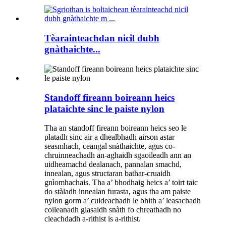
Tèarainteachdan nicil dubh
gnàthaichte...
Standoff fireann boireann heics
plataichte sinc le paiste nylon
Tha an standoff fireann boireann heics seo le
platadh sinc air a dhealbhadh airson astar
seasmhach, ceangal snàthaichte, agus co-
chruinneachadh an-aghaidh sgaoileadh ann an
uidheamachd dealanach, pannalan smachd,
innealan, agus structaran bathar-cruaidh
gnìomhachais. Tha a’ bhodhaig heics a’ toirt taic
do stàladh innealan furasta, agus tha am paiste
nylon gorm a’ cuideachadh le bhith a’ leasachadh
coileanadh glasaidh snàth fo chreathadh no
cleachdadh a-rithist is a-rithist.