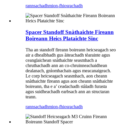
rannsachadh
mion-fhiosrachadh
Spacer Standoff Snàthaichte Fireann
Boireann Heics Plataichte Sinc
Tha an standoff fireann boireann heicseagach seo
air a dhealbhadh gus àiteachadh tèarainte agus
ceanglaichean snàthaichte seasmhach a
chruthachadh ann an co-chruinneachaidhean
dealanach, gnìomhachais agus meacanaigeach.
Le corp heicseagach seasmhach, aon cheann
snàthaichte fireann agus aon cheann snàthaichte
boireann, tha e a’ ceadachadh stàladh furasta
agus suidheachadh earbsach ann an structaran
teann.
rannsachadh
mion-fhiosrachadh