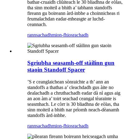
bathar-cruaidh cliùiteach le 30 bliadhna de eòlas,
tha sinn moiteil a bhith a’ tabhann standoffs
fireann gu boireann àrd-inbhe a choinnicheas ri
feumalachdan eadar-mheasgte ar luchd-
ceannach.
rannsachadh
mion-fhiosrachadh
Sgriubha seasamh-off stàilinn gun
staoin Standoff Spacer
’S e ceanglaichean sònraichte a th’ ann an
standoffs a thathas a’ cleachdadh gus àite no
dealachadh a chruthachadh eadar dà nì agus aig
an aon àm a’ toirt seachad ceangal tèarainte is
seasmhach. Le còrr is 30 bliadhna de eòlas, tha
sinn moiteil a bhith nar prìomh neach-dèanamh
standoffs àrd-inbhe.
rannsachadh
mion-fhiosrachadh