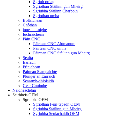
Sgriub òrdag
Sgriothan Stàilinn gun Mheirg
Sgriubha Stàilinn Charboin
Sgriothan umha
Boltaichean
Cnòthan
innealan-nighe
Iuchraichean
Pàirt CNC
Pàirtean CNC Alùmanum
Pàirtean CNC umha
Pàirtean CNC Stàilinn gun Mheirg
Seafta
Earrach
Prìnichean
Pàirtean Stampaichte
Plunger an Earraich
Seasamh-dhìolaidh
Gèar Cnuimhe
Naidheachdan
Seirbheis OEM
Sgriubha OEM
Sgriothan Fèin-tapadh OEM
Sgriubha Stàilinn gun Mheirg
Sgriubha Seulachaidh OEM