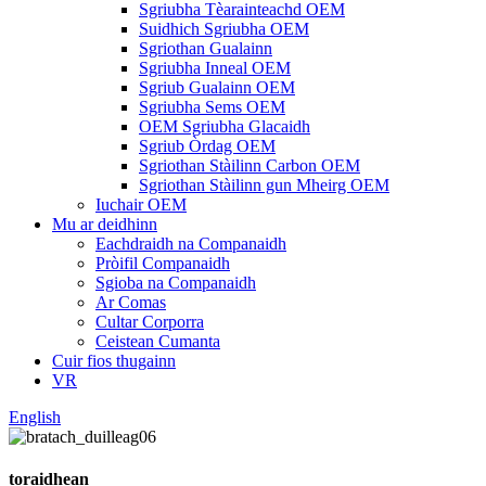
Sgriubha Tèarainteachd OEM
Suidhich Sgriubha OEM
Sgriothan Gualainn
Sgriubha Inneal OEM
Sgriub Gualainn OEM
Sgriubha Sems OEM
OEM Sgriubha Glacaidh
Sgriub Òrdag OEM
Sgriothan Stàilinn Carbon OEM
Sgriothan Stàilinn gun Mheirg OEM
Iuchair OEM
Mu ar deidhinn
Eachdraidh na Companaidh
Pròifil Companaidh
Sgioba na Companaidh
Ar Comas
Cultar Corporra
Ceistean Cumanta
Cuir fios thugainn
VR
English
toraidhean