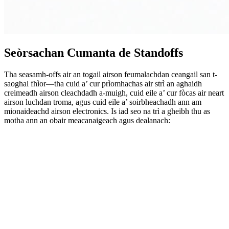
Seòrsachan Cumanta de Standoffs
Tha seasamh-offs air an togail airson feumalachdan ceangail san t-
saoghal fhìor—tha cuid a’ cur prìomhachas air strì an aghaidh
creimeadh airson cleachdadh a-muigh, cuid eile a’ cur fòcas air neart
airson luchdan troma, agus cuid eile a’ soirbheachadh ann am
mionaideachd airson electronics. Is iad seo na trì a gheibh thu as
motha ann an obair meacanaigeach agus dealanach: