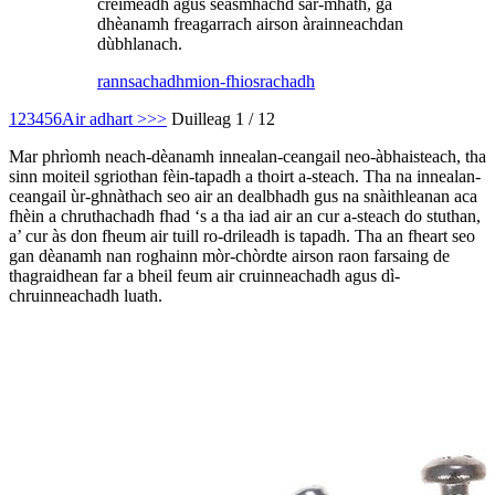
creimeadh agus seasmhachd sàr-mhath, ga
dhèanamh freagarrach airson àrainneachdan
dùbhlanach.
rannsachadh
mion-fhiosrachadh
1
2
3
4
5
6
Air adhart >
>>
Duilleag 1 / 12
Mar phrìomh neach-dèanamh innealan-ceangail neo-àbhaisteach, tha
sinn moiteil sgriothan fèin-tapadh a thoirt a-steach. Tha na innealan-
ceangail ùr-ghnàthach seo air an dealbhadh gus na snàithleanan aca
fhèin a chruthachadh fhad ‘s a tha iad air an cur a-steach do stuthan,
a’ cur às don fheum air tuill ro-drileadh is tapadh. Tha an fheart seo
gan dèanamh nan roghainn mòr-chòrdte airson raon farsaing de
thagraidhean far a bheil feum air cruinneachadh agus dì-
chruinneachadh luath.