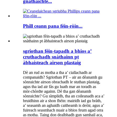
gnàthaichte...
Phill ceann pana fèin-ròin...
sgriothan fèin-tapadh a bhios a’
cruthachadh snàthainn pt
àbhaisteach airson plastaig
Dè an rud as motha a tha a’ ciallachadh ar
companaidh? Sgriothan PT – air an dèanamh gu
sònraichte airson obrachadh le stuthan plastaig,
agus tha iad air fàs gu luath mar an toradh as
mòr-chòrdte againn. Dè tha gan dèanamh
sònraichte? Gu sìmplidh, tha an coileanadh aca a’
bruidhinn air a shon fhèin: mairidh iad gu bràth,
a’ seasamh an aghaidh caitheamh is deòir, agus a’
fuireach seasmhach nuair a bhios feum agad orra
as motha. Taing don dealbhadh gun samhail aca,