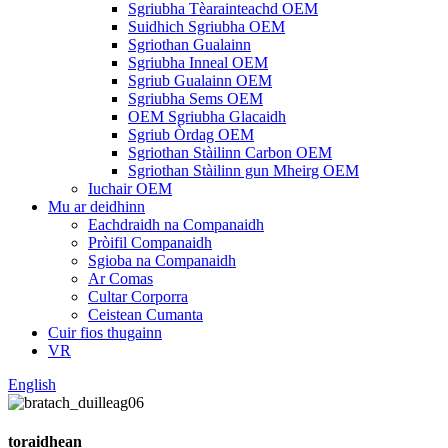
Sgriubha Tèarainteachd OEM
Suidhich Sgriubha OEM
Sgriothan Gualainn
Sgriubha Inneal OEM
Sgriub Gualainn OEM
Sgriubha Sems OEM
OEM Sgriubha Glacaidh
Sgriub Òrdag OEM
Sgriothan Stàilinn Carbon OEM
Sgriothan Stàilinn gun Mheirg OEM
Iuchair OEM
Mu ar deidhinn
Eachdraidh na Companaidh
Pròifil Companaidh
Sgioba na Companaidh
Ar Comas
Cultar Corporra
Ceistean Cumanta
Cuir fios thugainn
VR
English
toraidhean