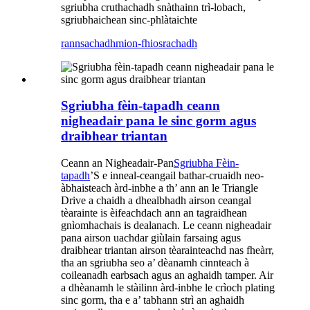
sgriubha cruthachadh snàthainn trì-lobach,
sgriubhaichean sinc-phlàtaichte
rannsachadh
mion-fhiosrachadh
Sgriubha fèin-tapadh ceann
nigheadair pana le sinc gorm agus
draibhear triantan
Ceann an Nigheadair-Pan
Sgriubha Fèin-
tapadh
’S e inneal-ceangail bathar-cruaidh neo-
àbhaisteach àrd-inbhe a th’ ann an le Triangle
Drive a chaidh a dhealbhadh airson ceangal
tèarainte is èifeachdach ann an tagraidhean
gnìomhachais is dealanach. Le ceann nigheadair
pana airson uachdar giùlain farsaing agus
draibhear triantan airson tèarainteachd nas fheàrr,
tha an sgriubha seo a’ dèanamh cinnteach à
coileanadh earbsach agus an aghaidh tamper. Air
a dhèanamh le stàilinn àrd-inbhe le crìoch plating
sinc gorm, tha e a’ tabhann strì an aghaidh