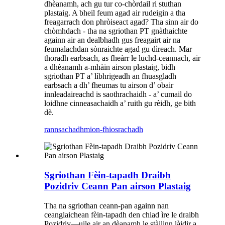
dhèanamh, ach gu tur co-chòrdail ri stuthan
plastaig. A bheil feum agad air rudeigin a tha
freagarrach don phròiseact agad? Tha sinn air do
chòmhdach - tha na sgriothan PT gnàthaichte
againn air an dealbhadh gus freagairt air na
feumalachdan sònraichte agad gu dìreach. Mar
thoradh earbsach, as fheàrr le luchd-ceannach, air
a dhèanamh a-mhàin airson plastaig, bidh
sgriothan PT a’ lìbhrigeadh an fhuasgladh
earbsach a dh’ fheumas tu airson d’ obair
innleadaireachd is saothrachaidh - a’ cumail do
loidhne cinneasachaidh a’ ruith gu rèidh, ge bith
dè.
rannsachadh
mion-fhiosrachadh
Sgriothan Fèin-tapadh Draibh
Pozidriv Ceann Pan airson Plastaig
Tha na sgriothan ceann-pan againn nan
ceanglaichean fèin-tapadh den chiad ìre le draibh
Pozidriv—uile air an dèanamh le stàilinn làidir a