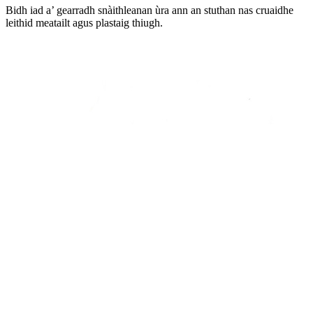
Bidh iad a’ gearradh snàithleanan ùra ann an stuthan nas cruaidhe
leithid meatailt agus plastaig thiugh.