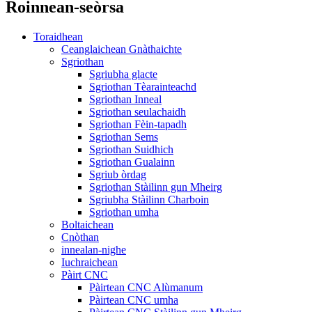
Roinnean-seòrsa
Toraidhean
Ceanglaichean Gnàthaichte
Sgriothan
Sgriubha glacte
Sgriothan Tèarainteachd
Sgriothan Inneal
Sgriothan seulachaidh
Sgriothan Fèin-tapadh
Sgriothan Sems
Sgriothan Suidhich
Sgriothan Gualainn
Sgriub òrdag
Sgriothan Stàilinn gun Mheirg
Sgriubha Stàilinn Charboin
Sgriothan umha
Boltaichean
Cnòthan
innealan-nighe
Iuchraichean
Pàirt CNC
Pàirtean CNC Alùmanum
Pàirtean CNC umha