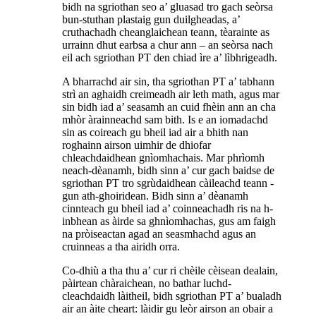
bidh na sgriothan seo a’ gluasad tro gach seòrsa
bun-stuthan plastaig gun duilgheadas, a’
cruthachadh cheanglaichean teann, tèarainte as
urrainn dhut earbsa a chur ann – an seòrsa nach
eil ach sgriothan PT den chiad ìre a’ lìbhrigeadh.
A bharrachd air sin, tha sgriothan PT a’ tabhann
strì an aghaidh creimeadh air leth math, agus mar
sin bidh iad a’ seasamh an cuid fhèin ann an cha
mhòr àrainneachd sam bith. Is e an iomadachd
sin as coireach gu bheil iad air a bhith nan
roghainn airson uimhir de dhiofar
chleachdaidhean gnìomhachais. Mar phrìomh
neach-dèanamh, bidh sinn a’ cur gach baidse de
sgriothan PT tro sgrùdaidhean càileachd teann -
gun ath-ghoiridean. Bidh sinn a’ dèanamh
cinnteach gu bheil iad a’ coinneachadh ris na h-
inbhean as àirde sa ghnìomhachas, gus am faigh
na pròiseactan agad an seasmhachd agus an
cruinneas a tha airidh orra.
Co-dhiù a tha thu a’ cur ri chèile cèisean dealain,
pàirtean chàraichean, no bathar luchd-
cleachdaidh làitheil, bidh sgriothan PT a’ bualadh
air an àite cheart: làidir gu leòr airson an obair a