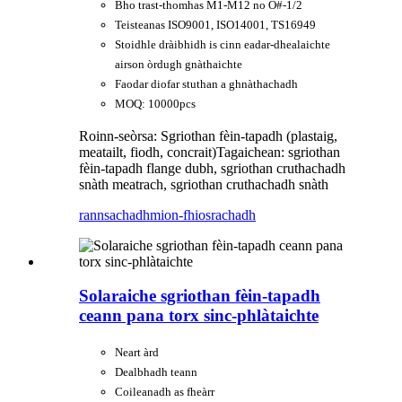
Bho trast-thomhas M1-M12 no O#-1/2
Teisteanas ISO9001, ISO14001, TS16949
Stoidhle dràibhidh is cinn eadar-dhealaichte
airson òrdugh gnàthaichte
Faodar diofar stuthan a ghnàthachadh
MOQ: 10000pcs
Roinn-seòrsa: Sgriothan fèin-tapadh (plastaig,
meatailt, fiodh, concrait)
Tagaichean: sgriothan
fèin-tapadh flange dubh, sgriothan cruthachadh
snàth meatrach, sgriothan cruthachadh snàth
rannsachadh
mion-fhiosrachadh
Solaraiche sgriothan fèin-tapadh
ceann pana torx sinc-phlàtaichte
Neart àrd
Dealbhadh teann
Coileanadh as fheàrr