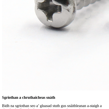
Sgriothan a chruthaicheas snàth
Bidh na sgriothan seo a’ gluasad stuth gus snàithleanan a-staigh a