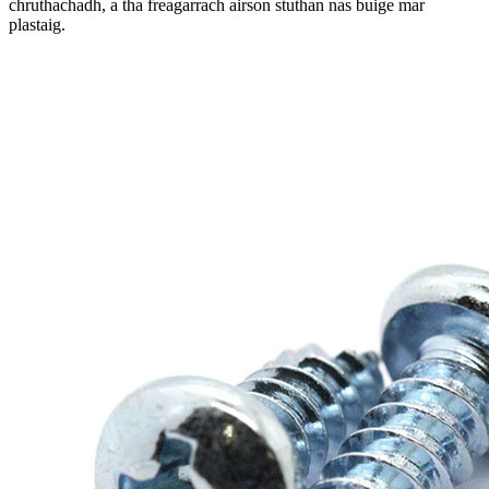
chruthachadh, a tha freagarrach airson stuthan nas buige mar
plastaig.