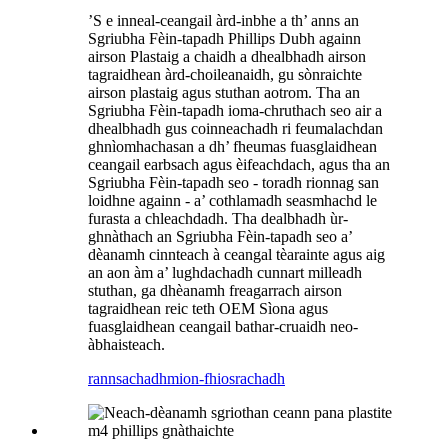
’S e inneal-ceangail àrd-inbhe a th’ anns an
Sgriubha Fèin-tapadh Phillips Dubh againn
airson Plastaig a chaidh a dhealbhadh airson
tagraidhean àrd-choileanaidh, gu sònraichte
airson plastaig agus stuthan aotrom. Tha an
Sgriubha Fèin-tapadh ioma-chruthach seo air a
dhealbhadh gus coinneachadh ri feumalachdan
ghnìomhachasan a dh’ fheumas fuasglaidhean
ceangail earbsach agus èifeachdach, agus tha an
Sgriubha Fèin-tapadh seo - toradh rionnag san
loidhne againn - a’ cothlamadh seasmhachd le
furasta a chleachdadh. Tha dealbhadh ùr-
ghnàthach an Sgriubha Fèin-tapadh seo a’
dèanamh cinnteach à ceangal tèarainte agus aig
an aon àm a’ lughdachadh cunnart milleadh
stuthan, ga dhèanamh freagarrach airson
tagraidhean reic teth OEM Sìona agus
fuasglaidhean ceangail bathar-cruaidh neo-
àbhaisteach.
rannsachadh
mion-fhiosrachadh