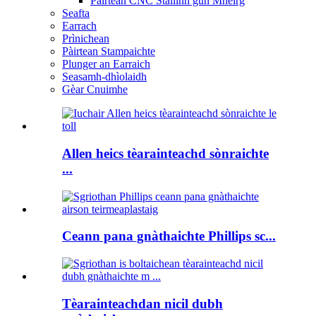
Pàirtean CNC Stàilinn gun Mheirg
Seafta
Earrach
Prìnichean
Pàirtean Stampaichte
Plunger an Earraich
Seasamh-dhìolaidh
Gèar Cnuimhe
Allen heics tèarainteachd sònraichte
...
Ceann pana gnàthaichte Phillips sc...
Tèarainteachdan nicil dubh