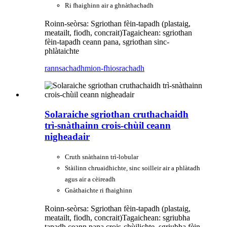
Ri fhaighinn air a ghnàthachadh
Roinn-seòrsa: Sgriothan fèin-tapadh (plastaig,
meatailt, fiodh, concrait)
Tagaichean: sgriothan
fèin-tapadh ceann pana, sgriothan sinc-
phlàtaichte
rannsachadh
mion-fhiosrachadh
Solaraiche sgriothan cruthachaidh
trì-snàthainn crois-chùil ceann
nigheadair
Cruth snàthainn trì-lobular
Stàilinn chruaidhichte, sinc soilleir air a phlàtadh
agus air a cèireadh
Gnàthaichte ri fhaighinn
Roinn-seòrsa: Sgriothan fèin-tapadh (plastaig,
meatailt, fiodh, concrait)
Tagaichean: sgriubha
tapadh ceann pana crois-chùilichte, sgriubha fèin-