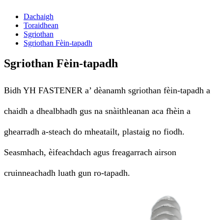
Dachaigh
Toraidhean
Sgriothan
Sgriothan Fèin-tapadh
Sgriothan Fèin-tapadh
Bidh YH FASTENER a’ dèanamh sgriothan fèin-tapadh a
chaidh a dhealbhadh gus na snàithleanan aca fhèin a
ghearradh a-steach do mheatailt, plastaig no fiodh.
Seasmhach, èifeachdach agus freagarrach airson
cruinneachadh luath gun ro-tapadh.