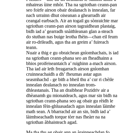
mhaireas ùine mhòr. Tha na sgriothan ceann-pan
seo foirfe airson obair dealanach is innealan, far
nach urrainn dhut oiseanan a ghearradh air
ceangal earbsach. Air an togail gu sònraichte mar
sgriothan ceann-pan airson tagraidhean plastaig,
bidh iad a’ gearradh snàithleanan glan a-steach
do stuthan nas buige leotha fhèin—chan eil feum
air ro-drileadh, agus tha an greim a’ fuireach
teann.
Nuair a thig e gu obraichean gnìomhachais, is iad
na sgriothan ceann-phana seo an fheadhainn a
bhios proifeiseantaich a’ ruighinn a-mach airson.
Tha iad air leth freagarrach airson gnìomhan
cruinneachaidh a dh’ fheumas astar agus
seasmhachd - ge bith a bheil thu a’ cur ri chèile
innealan dealanach no innealan trom-
dhleastanais. Tha an draibhear Pozidriv air a
dhèanamh gu mionaideach, agus mar sin bidh na
sgriothan ceann-phana seo ag obair gu rèidh le
innealan fèin-ghluasadach agus innealan làimhe
math sean. A bharrachd air an sin, bidh iad a’
làimhseachadh torque tòrr nas fheàrr na na
sgriothan àbhaisteach agad.
Ma tha thu ag obair ann an àrainneachdan fo