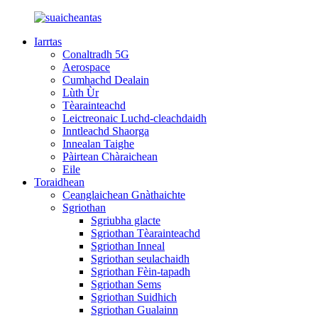
Iarrtas
Conaltradh 5G
Aerospace
Cumhachd Dealain
Lùth Ùr
Tèarainteachd
Leictreonaic Luchd-cleachdaidh
Inntleachd Shaorga
Innealan Taighe
Pàirtean Chàraichean
Eile
Toraidhean
Ceanglaichean Gnàthaichte
Sgriothan
Sgriubha glacte
Sgriothan Tèarainteachd
Sgriothan Inneal
Sgriothan seulachaidh
Sgriothan Fèin-tapadh
Sgriothan Sems
Sgriothan Suidhich
Sgriothan Gualainn