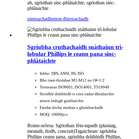
ab, sgriothan sinc-phlàtaichte, sgriothan sinc-
phlàtaichte
rannsachadh
mion-fhiosrachadh
Sgriubha cruthachaidh snàthainn trì-
lobular Phillips le ceann pana sinc-
phlàtaichte
Inbhe: DIN, ANSI, JIS, ISO
Bho trast-thomhas M1-M12 no O#-1/2
Teisteanas ISO9001, ISO14001, TS16949
Stoidhle dràibhidh is cinn eadar-dhealaichte
airson òrdugh gnàthaichte
Faodar diofar stuthan a ghnàthachadh
MOQ: 10000pcs
Roinn-seòrsa: Sgriothan fèin-tapadh (plastaig,
meatailt, fiodh, concrait)
Tagaichean: sgriubha
Phillips ceann pana, sgriubha dràibhidh Phillips,