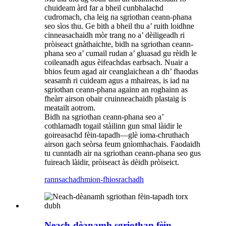
chuideam àrd far a bheil cunbhalachd
cudromach, cha leig na sgriothan ceann-phana
seo sìos thu. Ge bith a bheil thu a’ ruith loidhne
cinneasachaidh mòr trang no a’ dèiligeadh ri
pròiseact gnàthaichte, bidh na sgriothan ceann-
phana seo a’ cumail rudan a’ gluasad gu rèidh le
coileanadh agus èifeachdas earbsach. Nuair a
bhios feum agad air ceanglaichean a dh’ fhaodas
seasamh ri cuideam agus a mhaireas, is iad na
sgriothan ceann-phana againn an roghainn as
fheàrr airson obair cruinneachaidh plastaig is
meatailt aotrom.
Bidh na sgriothan ceann-phana seo a’
cothlamadh togail stàilinn gun smal làidir le
goireasachd fèin-tapadh—glè ioma-chruthach
airson gach seòrsa feum gnìomhachais. Faodaidh
tu cunntadh air na sgriothan ceann-phana seo gus
fuireach làidir, pròiseact às dèidh pròiseict.
rannsachadh
mion-fhiosrachadh
Neach-dèanamh sgriothan fèin-