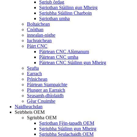
Sgriub òrdag
Sgriothan Stàilinn gun Mheirg
Sgriubha Stàilinn Charboin
Sgriothan umha
Boltaichean
Cnòthan
innealan-nighe
Iuchraichean
Pàirt CNC
Pàirtean CNC Alùmanum
Pàirtean CNC umha
Pàirtean CNC Stàilinn gun Mheirg
Seafta
Earrach
Prìnichean
Pàirtean Stampaichte
Plunger an Earraich
Seasamh-dhìolaidh
Gèar Cnuimhe
Naidheachdan
Seirbheis OEM
Sgriubha OEM
Sgriothan Fèin-tapadh OEM
Sgriubha Stàilinn gun Mheirg
Sgriubha Seulachaidh OEM