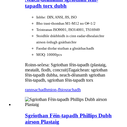
tapadh torx dubh
Inbhe: DIN, ANSI, JIS, ISO
Bho trast-thomhas M1-M12 no O#-1/2
Teisteanas ISO9001, ISO14001, TS16949
Stoidhle dràibhidh is cinn eadar-dhealaichte
airson òrdugh gnàthaichte
Faodar diofar stuthan a ghnàthachadh
MOQ: 10000pcs
Roinn-seòrsa: Sgriothan fèin-tapadh (plastaig,
meatailt, fiodh, concrait)
Tagaichean: sgriothan
fèin-tapadh dubha, neach-dèanamh sgriothan
fèin-tapadh, sgriothan fèin-tapadh torx
rannsachadh
mion-fhiosrachadh
Sgriothan Fèin-tapadh Phillips Dubh
airson Plastaig