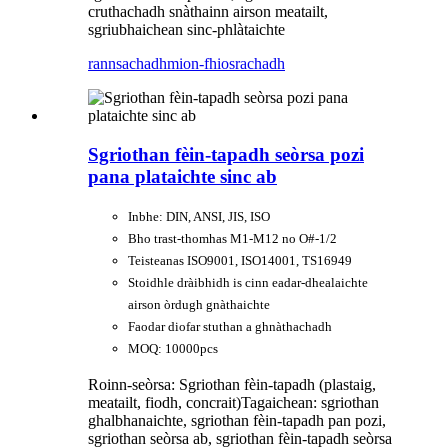
cruthachadh snàthainn airson meatailt,
sgriubhaichean sinc-phlàtaichte
rannsachadh
mion-fhiosrachadh
Sgriothan fèin-tapadh seòrsa pozi
pana plataichte sinc ab
Inbhe: DIN, ANSI, JIS, ISO
Bho trast-thomhas M1-M12 no O#-1/2
Teisteanas ISO9001, ISO14001, TS16949
Stoidhle dràibhidh is cinn eadar-dhealaichte
airson òrdugh gnàthaichte
Faodar diofar stuthan a ghnàthachadh
MOQ: 10000pcs
Roinn-seòrsa: Sgriothan fèin-tapadh (plastaig,
meatailt, fiodh, concrait)
Tagaichean: sgriothan
ghalbhanaichte, sgriothan fèin-tapadh pan pozi,
sgriothan seòrsa ab, sgriothan fèin-tapadh seòrsa