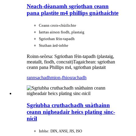
Neach-dèanamh sgriothan ceann
pana plastite m4 phillips gnàthaichte
Ceann crois-chùilichte
Iarrtas airson fiodh, plastaig
Sgriothan fèin-tapadh
Stuthan àrd-inbhe
Roinn-seòrsa: Sgriothan fèin-tapadh (plastaig,
meatailt, fiodh, concrait)
Tagaichean: sgriothan
ceann pana Phillips m4, sgriothan plastait
rannsachadh
mion-fhiosrachadh
Sgriubha cruthachadh snàthainn
ceann nigheadair heics plating sinc-
nicil
Inbhe: DIN, ANSI, JIS, ISO