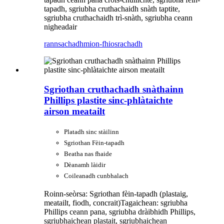
tapadh, sgriubha cruthachaidh snàth taptite,
sgriubha cruthachaidh trì-snàth, sgriubha ceann
nigheadair
rannsachadh
mion-fhiosrachadh
Sgriothan cruthachadh snàthainn
Phillips plastite sinc-phlàtaichte
airson meatailt
Platadh sinc stàilinn
Sgriothan Fèin-tapadh
Beatha nas fhaide
Dèanamh làidir
Coileanadh cunbhalach
Roinn-seòrsa: Sgriothan fèin-tapadh (plastaig,
meatailt, fiodh, concrait)
Tagaichean: sgriubha
Phillips ceann pana, sgriubha dràibhidh Phillips,
sgriubhaichean plastait, sgriubhaichean