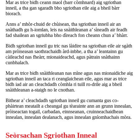
Mar as trice bidh ceann maol (barr còmhnard) aig sgriothan
inneil, a tha gan sgaradh bho sgriothan eile aig a bheil bàrr
biorach.
Anns a’ mhòr-chuid de chùisean, tha sgriothan inneil air an
snàthadh gu h-iomlan, leis na snàithleanan a’ sìneadh air feadh
fad shailean an sgriubha bho dìreach fon cheann chun a’ bhàrr.
Bidh sgriothan inneil gu tric nas làidire na sgriothan eile air sgàth
am pròiseasan saothrachaidh àrd-inbhe, a tha a’ leantainn gu
càileachd nas fheàrr, mionaideachd, agus pàtrain snàthainn
cunbhalach.
Mar as trice bidh snàithleanan nas mìne agus nas mionaidiche aig
sgriothan inneil an taca ri ceanglaichean eile, agus mar as trice
bidh iad air an cleachdadh còmhla ri tuill ro-drile aig a bheil
snàithleanan a-staigh no le cnothan.
Bithear a’ cleachdadh sgriothan inneil gu cumanta gus co-
phàirtean meatailt a cheangal gu tèarainte ann an grunn innealan,
pròiseactan togail, carbadan, einnseanan, cruinneachaidhean
innealan, innealan dealanach, agus innealan gnìomhachais mòra.
Seòrsachan Sgriothan Inneal