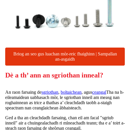
Briog an seo gus luachan mòr-reic fhaighinn | Sampallan
an-asgaidh
Dè a th’ ann an sgriothan inneal?
An raon farsaing de
sgriothan
,
boltaichean
, agus
ceangal
Tha na h-
eileamaidean uabhasach mòr, le sgriothan inneil am measg nan
roghainnean as trice a thathas a’ cleachdadh taobh a-staigh
speactram nan ceanglaichean àbhaisteach.
Ged a tha an cleachdadh farsaing, chan eil am facal "sgriub
inneil" air a chuingealachadh ri mìneachadh teann; tha e a’ toirt a-
steach raon farsaing de sheòrsan ceangail.