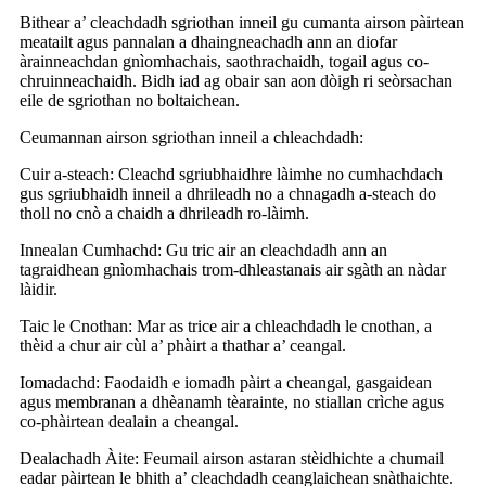
Bithear a’ cleachdadh sgriothan inneil gu cumanta airson pàirtean
meatailt agus pannalan a dhaingneachadh ann an diofar
àrainneachdan gnìomhachais, saothrachaidh, togail agus co-
chruinneachaidh. Bidh iad ag obair san aon dòigh ri seòrsachan
eile de sgriothan no boltaichean.
Ceumannan airson sgriothan inneil a chleachdadh:
Cuir a-steach: Cleachd sgriubhaidhre ​​làimhe no cumhachdach
gus sgriubhaidh inneil a dhrileadh no a chnagadh a-steach do
tholl no cnò a chaidh a dhrileadh ro-làimh.
Innealan Cumhachd: Gu tric air an cleachdadh ann an
tagraidhean gnìomhachais trom-dhleastanais air sgàth an nàdar
làidir.
Taic le Cnothan: Mar as trice air a chleachdadh le cnothan, a
thèid a chur air cùl a’ phàirt a thathar a’ ceangal.
Iomadachd: Faodaidh e iomadh pàirt a cheangal, gasgaidean
agus membranan a dhèanamh tèarainte, no stiallan crìche agus
co-phàirtean dealain a cheangal.
Dealachadh Àite: Feumail airson astaran stèidhichte a chumail
eadar pàirtean le bhith a’ cleachdadh ceanglaichean snàthaichte.