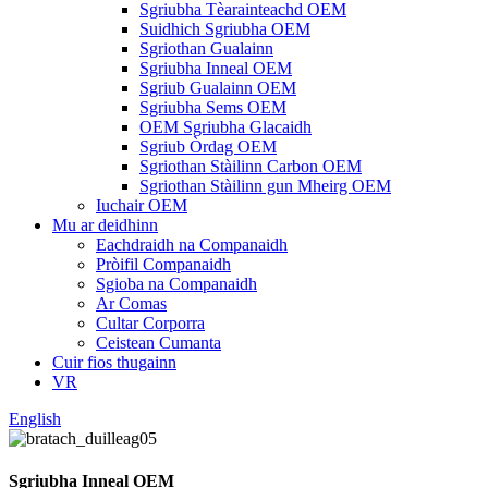
Sgriubha Tèarainteachd OEM
Suidhich Sgriubha OEM
Sgriothan Gualainn
Sgriubha Inneal OEM
Sgriub Gualainn OEM
Sgriubha Sems OEM
OEM Sgriubha Glacaidh
Sgriub Òrdag OEM
Sgriothan Stàilinn Carbon OEM
Sgriothan Stàilinn gun Mheirg OEM
Iuchair OEM
Mu ar deidhinn
Eachdraidh na Companaidh
Pròifil Companaidh
Sgioba na Companaidh
Ar Comas
Cultar Corporra
Ceistean Cumanta
Cuir fios thugainn
VR
English
Sgriubha Inneal OEM