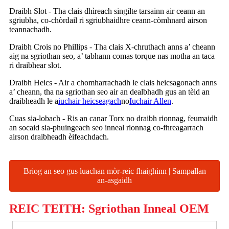
Draibh Slot - Tha clais dhìreach singilte tarsainn air ceann an
sgriubha, co-chòrdail ri sgriubhaidhre ​​ceann-còmhnard airson
teannachadh.
Draibh Crois no Phillips - Tha clais X-chruthach anns a’ cheann
aig na sgriothan seo, a’ tabhann comas torque nas motha an taca
ri draibhear slot.
Draibh Heics - Air a chomharrachadh le clais heicsagonach anns
a’ cheann, tha na sgriothan seo air an dealbhadh gus an tèid an
draibheadh ​​le a
iuchair heicseagach
no
Iuchair Allen
.
Cuas sia-lobach - Ris an canar Torx no draibh rionnag, feumaidh
an socaid sia-phuingeach seo inneal rionnag co-fhreagarrach
airson draibheadh ​​èifeachdach.
Briog an seo gus luachan mòr-reic fhaighinn | Sampallan
an-asgaidh
REIC TEITH: Sgriothan Inneal OEM