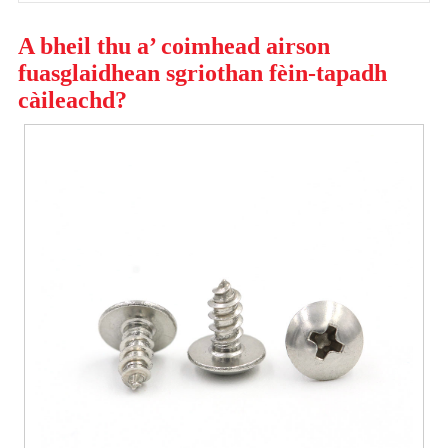
A bheil thu a’ coimhead airson
fuasglaidhean sgriothan fèin-tapadh
càileachd?