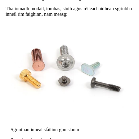
Tha iomadh modail, tomhas, stuth agus rèiteachaidhean sgriubha
inneil rim faighinn, nam measg:
Sgriothan inneal stàilinn gun staoin