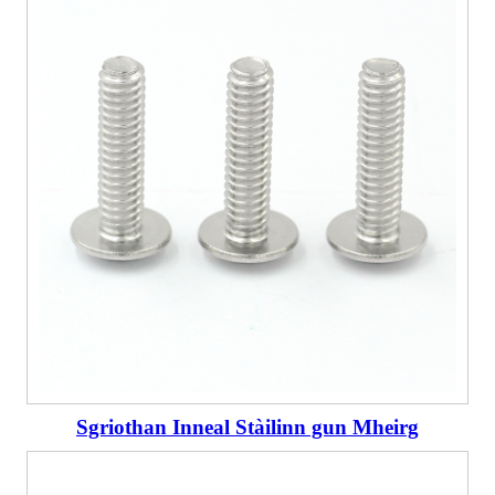
Sgriothan Inneal Stàilinn gun Mheirg