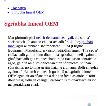
Dachaigh
Sgriubha Inneal OEM
Sgriubha Inneal OEM
Mar phrìomh-phrìs
neach-dèanamh ceangail
, tha sinn a’
speisealachadh ann an cinneasachadh àrd-inbhe
sgriothan
inneil
agus a’ tabhann sheirbheisean OEM (Original
Equipment Manufacturer) airson sgriothan inneil. Tha seo a’
ciallachadh gun urrainn dhuinn na sgriothan inneil againn a
ghnàthachadh gus coinneachadh ri na riatanasan sònraichte
agad, ge bith an e stoidhlichean cinn sònraichte, stuthan
sònraichte, no tomhasan gnàthaichte a th’ ann. Bidh an eòlas
againn a’ dèanamh cinnteach gu bheil na sgriothan inneil
OEM agad air an dèanamh a rèir nan ìrean as àirde, a’ toirt
dhut fuasglaidhean ceangail earbsach is mionaideach airson
na tagraidhean agad.