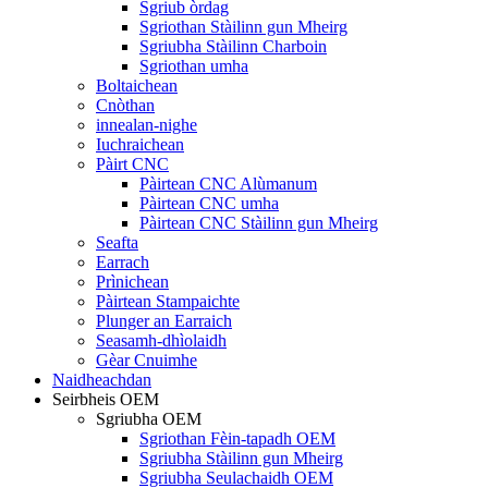
Sgriub òrdag
Sgriothan Stàilinn gun Mheirg
Sgriubha Stàilinn Charboin
Sgriothan umha
Boltaichean
Cnòthan
innealan-nighe
Iuchraichean
Pàirt CNC
Pàirtean CNC Alùmanum
Pàirtean CNC umha
Pàirtean CNC Stàilinn gun Mheirg
Seafta
Earrach
Prìnichean
Pàirtean Stampaichte
Plunger an Earraich
Seasamh-dhìolaidh
Gèar Cnuimhe
Naidheachdan
Seirbheis OEM
Sgriubha OEM
Sgriothan Fèin-tapadh OEM
Sgriubha Stàilinn gun Mheirg
Sgriubha Seulachaidh OEM