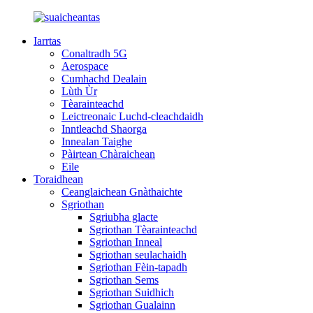
Iarrtas
Conaltradh 5G
Aerospace
Cumhachd Dealain
Lùth Ùr
Tèarainteachd
Leictreonaic Luchd-cleachdaidh
Inntleachd Shaorga
Innealan Taighe
Pàirtean Chàraichean
Eile
Toraidhean
Ceanglaichean Gnàthaichte
Sgriothan
Sgriubha glacte
Sgriothan Tèarainteachd
Sgriothan Inneal
Sgriothan seulachaidh
Sgriothan Fèin-tapadh
Sgriothan Sems
Sgriothan Suidhich
Sgriothan Gualainn