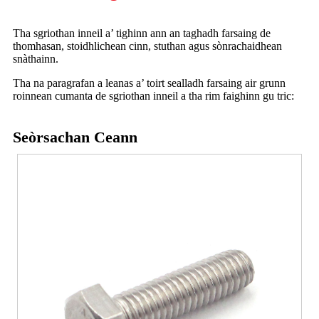
Tha sgriothan inneil a’ tighinn ann an taghadh farsaing de
thomhasan, stoidhlichean cinn, stuthan agus sònrachaidhean
snàthainn.
Tha na paragrafan a leanas a’ toirt sealladh farsaing air grunn
roinnean cumanta de sgriothan inneil a tha rim faighinn gu tric:
Seòrsachan Ceann