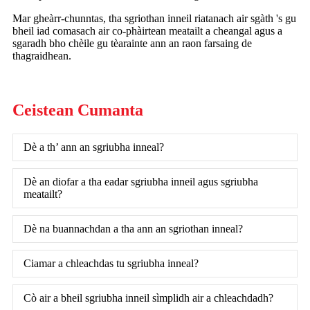
Mar gheàrr-chunntas, tha sgriothan inneil riatanach air sgàth 's gu
bheil iad comasach air co-phàirtean meatailt a cheangal agus a
sgaradh bho chèile gu tèarainte ann an raon farsaing de
thagraidhean.
Ceistean Cumanta
Dè a th’ ann an sgriubha inneal?
Dè an diofar a tha eadar sgriubha inneil agus sgriubha
meatailt?
Dè na buannachdan a tha ann an sgriothan inneal?
Ciamar a chleachdas tu sgriubha inneal?
Cò air a bheil sgriubha inneil sìmplidh air a chleachdadh?