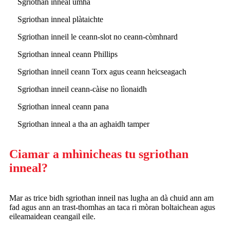
Sgriothan inneal umha
Sgriothan inneal plàtaichte
Sgriothan inneil le ceann-slot no ceann-còmhnard
Sgriothan inneal ceann Phillips
Sgriothan inneil ceann Torx agus ceann heicseagach
Sgriothan inneil ceann-càise no lìonaidh
Sgriothan inneal ceann pana
Sgriothan inneal a tha an aghaidh tamper
Ciamar a mhìnicheas tu sgriothan
inneal?
Mar as trice bidh sgriothan inneil nas lugha an dà chuid ann am
fad agus ann an trast-thomhas an taca ri mòran boltaichean agus
eileamaidean ceangail eile.