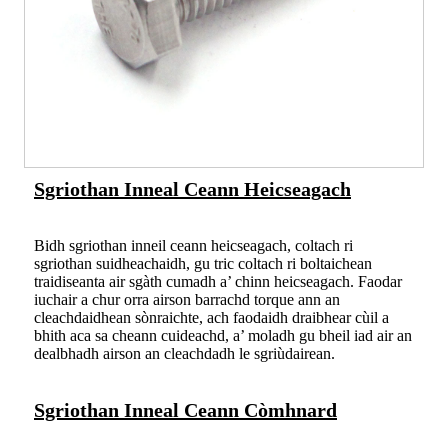
Sgriothan Inneal Ceann Heicseagach
Bidh sgriothan inneil ceann heicseagach, coltach ri
sgriothan suidheachaidh, gu tric coltach ri boltaichean
traidiseanta air sgàth cumadh a’ chinn heicseagach. Faodar
iuchair a chur orra airson barrachd torque ann an
cleachdaidhean sònraichte, ach faodaidh draibhear cùil a
bhith aca sa cheann cuideachd, a’ moladh gu bheil iad air an
dealbhadh airson an cleachdadh le sgriùdairean.
Sgriothan Inneal Ceann Còmhnard