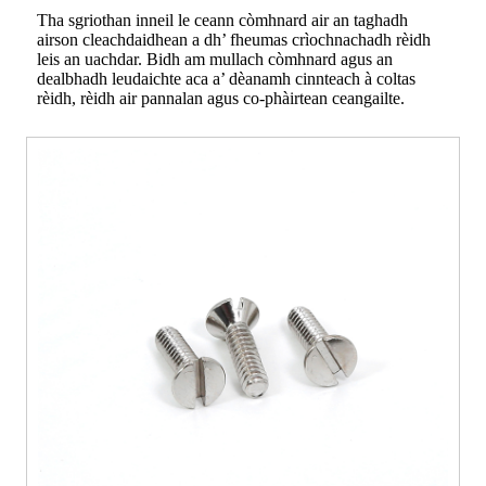
Tha sgriothan inneil le ceann còmhnard air an taghadh
airson cleachdaidhean a dh’ fheumas crìochnachadh rèidh
leis an uachdar. Bidh am mullach còmhnard agus an
dealbhadh leudaichte aca a’ dèanamh cinnteach à coltas
rèidh, rèidh air pannalan agus co-phàirtean ceangailte.