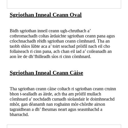
Sgriothan Inneal Ceann Oval
Bidh sgriothan inneil ceann ugh-chruthach a’
cothromachadh coltas àrdaichte sgriothan ceann pana agus
crìochnachadh rèidh sgriothan ceann còmhnard. Tha an
taobh shìos lùbte aca a’ toirt seachad pròifil nach eil cho
follaiseach ri cinn pana, ach chan eil iad a’ coileanadh an
aon ìre de dh’fhilleadh sìos ri cinn còmhnard.
Sgriothan Inneal Ceann Càise
Tha sgriothan ceann càise coltach ri sgriothan ceann cruinn
bhon t-sealladh as àirde, ach tha am pròifil mullach
còmhnard a’ nochdadh cumadh siolandair le doimhneachd
mhòr, gan dèanamh nan roghainn mòr-chòrdte airson
tagraidhean a dh’ fheumas neart agus seasmhachd a
bharrachd.