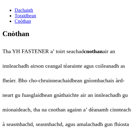
Dachaigh
Toraidhean
Cnòthan
Cnòthan
Tha YH FASTENER a’ toirt seachad
cnothan
air an
innleachadh airson ceangal tèarainte agus coileanadh as
fheàrr. Bho cho-chruinneachaidhean gnìomhachais àrd-
neart gu fuasglaidhean gnàthaichte air an innleachadh gu
mionaideach, tha na cnothan againn a’ dèanamh cinnteach
à seasmhachd, seasmhachd, agus amalachadh gun fhiosta