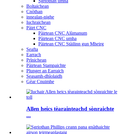
Sgriothan umha
Boltaichean
Cnòthan
innealan-nighe
Iuchraichean
Pàirt CNC
Pàirtean CNC Alùmanum
Pàirtean CNC umha
Pàirtean CNC Stàilinn gun Mheirg
Seafta
Earrach
Prìnichean
Pàirtean Stampaichte
Plunger an Earraich
Seasamh-dhìolaidh
Gèar Cnuimhe
Allen heics tèarainteachd sònraichte
...