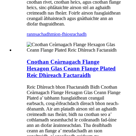
cnothan rivet, cnothan heics, agus cnothan flange
heics, sinc-phlàtaichte airson strì an aghaidh
creimeadh nas fheàrr. Foirfe airson fuasglaidhean
ceangail àbhaisteach agus gnàthaichte ann an
diofar thagraidhean.
rannsachadh
mion-fhiosrachadh
Cnothan Ceàrnagach Flange
Hexagon Glas Ceann Flange Plated
Reic Dhìreach Factaraidh
Reic Dhìreach bhon Fhactaraidh Bidh Cnothan
Ceàrnagach Flange Hexagon Glas Ceann Flange
Plated a’ tabhann fuasglaidhean ceangail
earbsach, cosg-èifeachdach dìreach bhon neach-
dèanamh. Air am platadh airson strì an aghaidh
creimeadh nas fheàrr, bidh na cnothan seo a’
cothlamadh seasmhachd le coileanadh fad-ùine
ann an diofar àrainneachdan. Tha dealbhadh
ceann an flange a’ meudachadh an raon