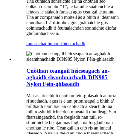
Tha cumadh sònraichte air na cnothan seo
coltach ris an litir “T”, le baraille snàthaichte a
leigeas le stàladh furasta agus ceangal tèarainte.
Tha ar companaidh moiteil às a bhith a’ dèanamh
chnothan-T àrd-inbhe agus gnàthaichte gus
coinneachadh ri feumalachdan sònraichte diofar
ghnìomhachasan.
rannsachadh
mion-fhiosrachadh
Cnòthan ceangail heicseagach an-
aghaidh sleamhnachadh DIN985
Nylon Fèin-ghlasaidh
Mar as trice bidh cnothan fèin-ghlasaidh an urra
ri suathadh, agus is e am prionnsapal a bhith a’
brùthadh nam fiaclan cabhlach a-steach do na
tuill ro-shuidhichte den mheatailt dhuilleag. San
fharsaingeachd, tha fosgladh nan tuill ro-
shuidhichte beagan nas lugha na fosgladh nan
cnothan le ribe. Ceangail an cnò ris an inneal
glasaidh. Nuair a thèid an cnò a theannachadh,