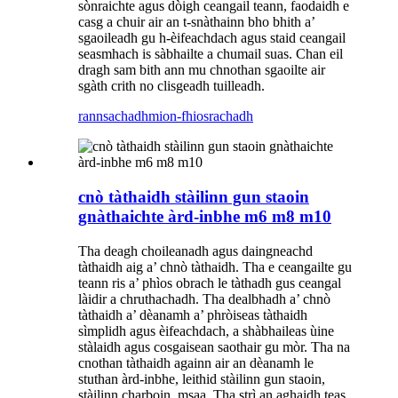
sònraichte agus dòigh ceangail teann, faodaidh e
casg a chuir air an t-snàthainn bho bhith a’
sgaoileadh gu h-èifeachdach agus staid ceangail
seasmhach is sàbhailte a chumail suas. Chan eil
dragh sam bith ann mu chnothan sgaoilte air
sgàth crith no clisgeadh tuilleadh.
rannsachadh
mion-fhiosrachadh
cnò tàthaidh stàilinn gun staoin
gnàthaichte àrd-inbhe m6 m8 m10
Tha deagh choileanadh agus daingneachd
tàthaidh aig a’ chnò tàthaidh. Tha e ceangailte gu
teann ris a’ phìos obrach le tàthadh gus ceangal
làidir a chruthachadh. Tha dealbhadh a’ chnò
tàthaidh a’ dèanamh a’ phròiseas tàthaidh
sìmplidh agus èifeachdach, a shàbhaileas ùine
stàlaidh agus cosgaisean saothair gu mòr. Tha na
cnothan tàthaidh againn air an dèanamh le
stuthan àrd-inbhe, leithid stàilinn gun staoin,
stàilinn charboin, msaa. Tha strì an aghaidh teas