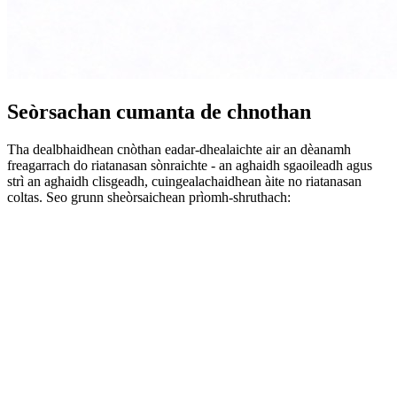
Seòrsachan cumanta de chnothan
Tha dealbhaidhean cnòthan eadar-dhealaichte air an dèanamh
freagarrach do riatanasan sònraichte - an aghaidh sgaoileadh agus
strì an aghaidh clisgeadh, cuingealachaidhean àite no riatanasan
coltas. Seo grunn sheòrsaichean prìomh-shruthach: