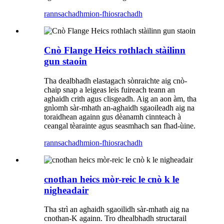
rannsachadh
mion-fhiosrachadh
Cnò Flange Heics rothlach stàilinn
gun staoin
Tha dealbhadh elastagach sònraichte aig cnò-
chaip snap a leigeas leis fuireach teann an
aghaidh crith agus clisgeadh. Aig an aon àm, tha
gnìomh sàr-mhath an-aghaidh sgaoileadh aig na
toraidhean againn gus dèanamh cinnteach à
ceangal tèarainte agus seasmhach san fhad-ùine.
rannsachadh
mion-fhiosrachadh
cnothan heics mòr-reic le cnò k le
nigheadair
Tha strì an aghaidh sgaoilidh sàr-mhath aig na
cnothan-K againn. Tro dhealbhadh structarail