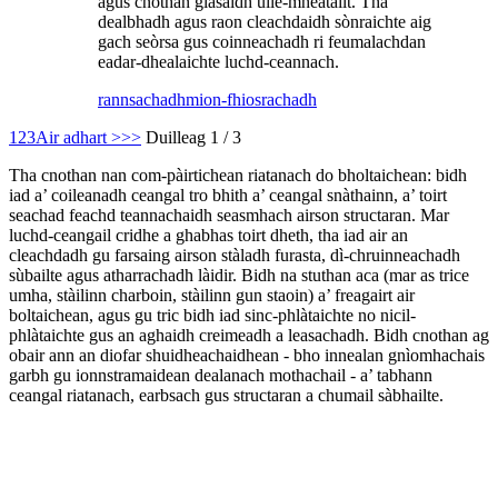
agus cnothan glasaidh uile-mheatailt. Tha
dealbhadh agus raon cleachdaidh sònraichte aig
gach seòrsa gus coinneachadh ri feumalachdan
eadar-dhealaichte luchd-ceannach.
rannsachadh
mion-fhiosrachadh
1
2
3
Air adhart >
>>
Duilleag 1 / 3
Tha cnothan nan com-pàirtichean riatanach do bholtaichean: bidh
iad a’ coileanadh ceangal tro bhith a’ ceangal snàthainn, a’ toirt
seachad feachd teannachaidh seasmhach airson structaran. Mar
luchd-ceangail cridhe a ghabhas toirt dheth, tha iad air an
cleachdadh gu farsaing airson stàladh furasta, dì-chruinneachadh
sùbailte agus atharrachadh làidir. Bidh na stuthan aca (mar as trice
umha, stàilinn charboin, stàilinn gun staoin) a’ freagairt air
boltaichean, agus gu tric bidh iad sinc-phlàtaichte no nicil-
phlàtaichte gus an aghaidh creimeadh a leasachadh. Bidh cnothan ag
obair ann an diofar shuidheachaidhean - bho innealan gnìomhachais
garbh gu ionnstramaidean dealanach mothachail - a’ tabhann
ceangal riatanach, earbsach gus structaran a chumail sàbhailte.