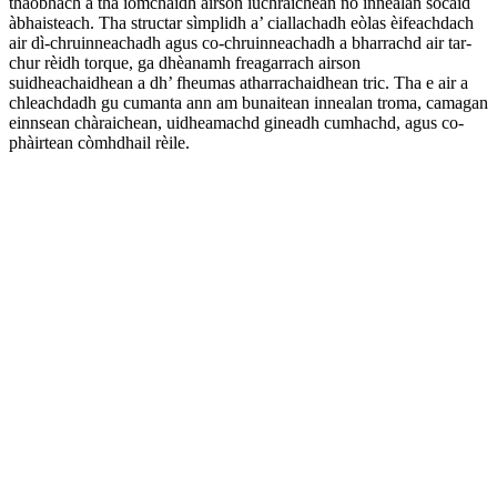
thaobhach a tha iomchaidh airson iuchraichean no innealan socaid
àbhaisteach. Tha structar sìmplidh a’ ciallachadh eòlas èifeachdach
air dì-chruinneachadh agus co-chruinneachadh a bharrachd air tar-
chur rèidh torque, ga dhèanamh freagarrach airson
suidheachaidhean a dh’ fheumas atharrachaidhean tric. Tha e air a
chleachdadh gu cumanta ann am bunaitean innealan troma, camagan
einnsean chàraichean, uidheamachd gineadh cumhachd, agus co-
phàirtean còmhdhail rèile.