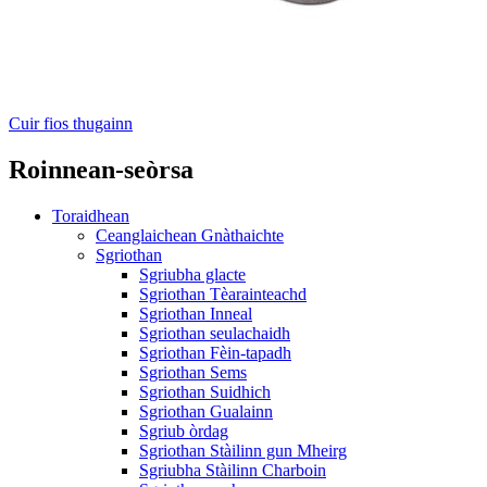
Cuir fios thugainn
Roinnean-seòrsa
Toraidhean
Ceanglaichean Gnàthaichte
Sgriothan
Sgriubha glacte
Sgriothan Tèarainteachd
Sgriothan Inneal
Sgriothan seulachaidh
Sgriothan Fèin-tapadh
Sgriothan Sems
Sgriothan Suidhich
Sgriothan Gualainn
Sgriub òrdag
Sgriothan Stàilinn gun Mheirg
Sgriubha Stàilinn Charboin