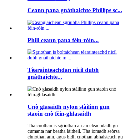
Ceann pana gnàthaichte Phillips sc...
Phill ceann pana fèin-ròin...
Tèarainteachdan nicil dubh
gnàthaichte...
Cnò glasaidh nylon stàilinn gun
staoin cnò fèin-ghlasaidh
Tha cnothan is sgriothan air an cleachdadh gu
cumanta nar beatha làitheil. Tha iomadh seòrsa
chnothan ann, agus bidh cnothan àbhaisteach gu