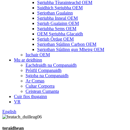
Sgriubha Tèarainteachd OEM
Suidhich Sgriubha OEM
Sgriothan Gualainn
Sgriubha Inneal OEM
Sgriub Gualainn OEM
Sgriubha Sems OEM
OEM Sgriubha Glacaidh
Sgriub Òrdag OEM
Sgriothan Stàilinn Carbon OEM
Sgriothan Stàilinn gun Mheirg OEM
Iuchair OEM
Mu ar deidhinn
Eachdraidh na Companaidh
Pròifil Companaidh
Sgioba na Companaidh
Ar Comas
Cultar Corporra
Ceistean Cumanta
Cuir fios thugainn
VR
English
toraidhean