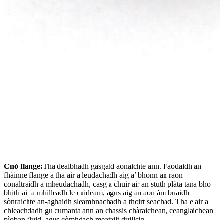
Cnò flange:
Tha dealbhadh gasgaid aonaichte ann. Faodaidh an
fhàinne flange a tha air a leudachadh aig a’ bhonn an raon
conaltraidh a mheudachadh, casg a chuir air an stuth plàta tana bho
bhith air a mhilleadh le cuideam, agus aig an aon àm buaidh
sònraichte an-aghaidh sleamhnachadh a thoirt seachad. Tha e air a
chleachdadh gu cumanta ann an chassis chàraichean, ceanglaichean
pìoban fluid, agus còmhdach meatailt duilleig.