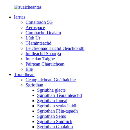
Iarrtas
Conaltradh 5G
Aerospace
Cumhachd Dealain
Lùth Ùr
Tèarainteachd
Leictreonaic Luchd-cleachdaidh
Inntleachd Shaorga
Innealan Taighe
Pàirtean Chàraichean
Eile
Toraidhean
Ceanglaichean Gnàthaichte
Sgriothan
Sgriubha glacte
Sgriothan Tèarainteachd
Sgriothan Inneal
Sgriothan seulachaidh
Sgriothan Fèin-tapadh
Sgriothan Sems
Sgriothan Suidhich
Sgriothan Gualainn