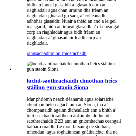
bidh an inneal glasaidh a’ glasadh corp an
riaghladair agus chan urrainn dha frèam an
riaghladair gluasad gu saor, a’ coileanadh
adhbhar glasaidh; Nuair a thèid an cnò a leigeil
ma sgaoil, bidh an inneal glasaidh a’ dì-cheangal
corp an riaghladair agus bidh frèam an
riaghladair a’ gluasad air feadh corp an
riaghladair.
rannsachadh
mion-fhiosrachadh
luchd-saothrachaidh chnothan heics
stàilinn gun staoin Sìona
Mar phrìomh neach-dèanamh agus solaraiche
chnothan heicseagach ann an Sìona, tha a’
chompanaidh againn dìcheallach ann a bhith a’
toirt seachad toraidhean àrd-inbhe do luchd-
saothrachaidh B2B ann an gnìomhachas ceangail
bathar-cruaidh. Le raon farsaing de stuthan,
mheudan, agus roghainnean gnàthaichte, tha na