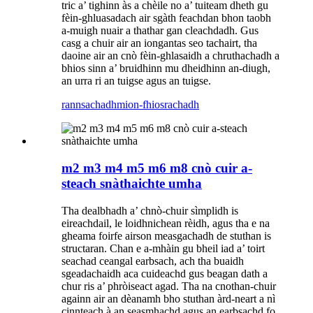
tric a’ tighinn às a chèile no a’ tuiteam dheth gu
fèin-ghluasadach air sgàth feachdan bhon taobh
a-muigh nuair a thathar gan cleachdadh. Gus
casg a chuir air an iongantas seo tachairt, tha
daoine air an cnò fèin-ghlasaidh a chruthachadh a
bhios sinn a’ bruidhinn mu dheidhinn an-diugh,
an urra ri an tuigse agus an tuigse.
rannsachadh
mion-fhiosrachadh
m2 m3 m4 m5 m6 m8 cnò cuir a-
steach snàthaichte umha
Tha dealbhadh a’ chnò-chuir sìmplidh is
eireachdail, le loidhnichean rèidh, agus tha e na
gheama foirfe airson measgachadh de stuthan is
structaran. Chan e a-mhàin gu bheil iad a’ toirt
seachad ceangal earbsach, ach tha buaidh
sgeadachaidh aca cuideachd gus beagan dath a
chur ris a’ phròiseact agad. Tha na cnothan-chuir
againn air an dèanamh bho stuthan àrd-neart a nì
cinnteach à an seasmhachd agus an earbsachd fo