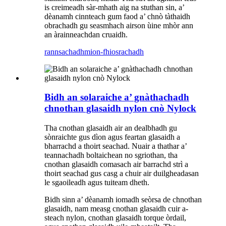
is creimeadh sàr-mhath aig na stuthan sin, a’
dèanamh cinnteach gum faod a’ chnò tàthaidh
obrachadh gu seasmhach airson ùine mhòr ann
an àrainneachdan cruaidh.
rannsachadh
mion-fhiosrachadh
Bidh an solaraiche a’ gnàthachadh
chnothan glasaidh nylon cnò Nylock
Tha cnothan glasaidh air an dealbhadh gu
sònraichte gus dìon agus feartan glasaidh a
bharrachd a thoirt seachad. Nuair a thathar a’
teannachadh boltaichean no sgriothan, tha
cnothan glasaidh comasach air barrachd strì a
thoirt seachad gus casg a chuir air duilgheadasan
le sgaoileadh agus tuiteam dheth.
Bidh sinn a’ dèanamh iomadh seòrsa de chnothan
glasaidh, nam measg cnothan glasaidh cuir a-
steach nylon, cnothan glasaidh torque òrdail,