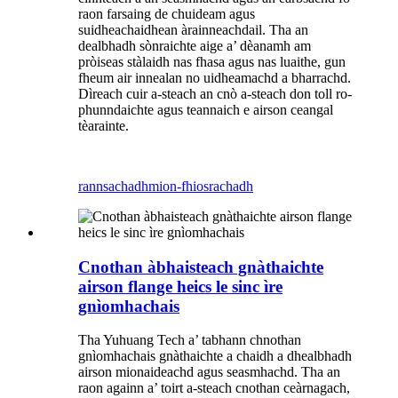
raon farsaing de chuideam agus
suidheachaidhean àrainneachdail. Tha an
dealbhadh sònraichte aige a’ dèanamh am
pròiseas stàlaidh nas fhasa agus nas luaithe, gun
fheum air innealan no uidheamachd a bharrachd.
Dìreach cuir a-steach an cnò a-steach don toll ro-
phunndaichte agus teannaich e airson ceangal
tèarainte.
rannsachadh
mion-fhiosrachadh
Cnothan àbhaisteach gnàthaichte
airson flange heics le sinc ìre
gnìomhachais
Tha Yuhuang Tech a’ tabhann chnothan
gnìomhachais gnàthaichte a chaidh a dhealbhadh
airson mionaideachd agus seasmhachd. Tha an
raon againn a’ toirt a-steach cnothan ceàrnagach,