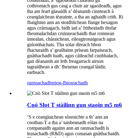
conaltraidh, a’ sgaoileadh cuideam gu
cothromach gus casg a chuir air sgaoileadh, agus
tha am feart glasaidh a’ dèanamh cinnteach à
ceanglaichean tèarainte, a tha an aghaidh crith. Ri
fhaighinn ann an stoidhlichean flange hexagon
agus ceàrnagach, bidh iad a’ frithealadh diofar
fheumalachdan cruinneachaidh thar roinnean
innealan, chàraichean, eileagtronaigeach agus
gnìomhachais. Tha solar dìreach bhon
fhactaraidh a’ gealltainn prìsean farpaiseach,
gnàthachadh luath, agus càileachd cunbhalach,
gan dèanamh air leth freagarrach airson
tagraidhean a dh’ fheumas ceangal làidir,
earbsach.
rannsachadh
mion-fhiosrachadh
Cnò Slot T stàilinn gun staoin m5 m6
’S e ceanglaichean sònraichte a th’ ann an
cnothan-T a tha a’ taisbeanadh eòlas na
companaidh againn ann an rannsachadh is
leasachadh (R&D) agus comasan gnàthachaidh.