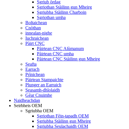
Sgriub òrdag
Sgriothan Stàilinn gun Mheirg
Sgriubha Stàilinn Charboin
Sgriothan umha
Boltaichean
Cnòthan
innealan-nighe
Iuchraichean
Pàirt CNC
Pàirtean CNC Alùmanum
Pàirtean CNC umha
Pàirtean CNC Stàilinn gun Mheirg
Seafta
Earrach
Prìnichean
Pàirtean Stampaichte
Plunger an Earraich
Seasamh-dhìolaidh
Gèar Cnuimhe
Naidheachdan
Seirbheis OEM
Sgriubha OEM
Sgriothan Fèin-tapadh OEM
Sgriubha Stàilinn gun Mheirg
Sgriubha Seulachaidh OEM