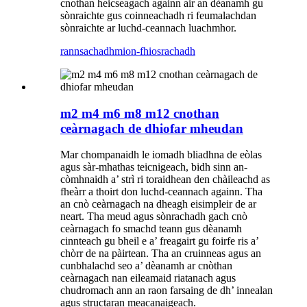
cnothan heicseagach againn air an dèanamh gu
sònraichte gus coinneachadh ri feumalachdan
sònraichte ar luchd-ceannach luachmhor.
rannsachadh
mion-fhiosrachadh
m2 m4 m6 m8 m12 cnothan
ceàrnagach de dhiofar mheudan
Mar chompanaidh le iomadh bliadhna de eòlas
agus sàr-mhathas teicnigeach, bidh sinn an-
còmhnaidh a’ strì ri toraidhean den chàileachd as
fheàrr a thoirt don luchd-ceannach againn. Tha
an cnò ceàrnagach na dheagh eisimpleir de ar
neart. Tha meud agus sònrachadh gach cnò
ceàrnagach fo smachd teann gus dèanamh
cinnteach gu bheil e a’ freagairt gu foirfe ris a’
chòrr de na pàirtean. Tha an cruinneas agus an
cunbhalachd seo a’ dèanamh ar cnòthan
ceàrnagach nan eileamaid riatanach agus
chudromach ann an raon farsaing de dh’ innealan
agus structaran meacanaigeach.