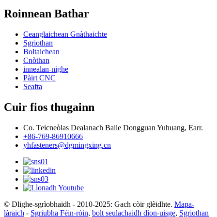
Roinnean Bathar
Ceanglaichean Gnàthaichte
Sgriothan
Boltaichean
Cnòthan
innealan-nighe
Pàirt CNC
Seafta
Cuir fios thugainn
Co. Teicneòlas Dealanach Baile Dongguan Yuhuang, Earr.
+86-769-86910666
yhfasteners@dgmingxing.cn
© Dlighe-sgrìobhaidh - 2010-2025: Gach còir glèidhte.
Mapa-
làraich
-
Sgriubha Fèin-ròin
,
bolt seulachaidh dìon-uisge
,
Sgriothan