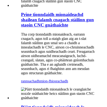
Prìne tionndaidh mionaideachd
shailean falamh cnagach stàilinn gun
staoin CNC gnàthaichte
Tha corp tionndaidh mionaideach, earrann
cnagach, agus toll a-staigh glan aig an t-slat
falamh stàilinn gun smal seo a chaidh a
innealachadh le CNC, airson co-chruinneachadh
seasmhach agus suidheachadh ceart. Freagarrach
airson uidheamachd meacanaigeach, luchd-
ceangail, slatan, agus co-phàirtean gnìomhachais
gnàthaichte. Tha e an aghaidh creimeadh,
seasmhach, agus ri fhaighinn ann am meudan
agus structaran gnàthaichte.
rannsachadh
mion-fhiosrachadh