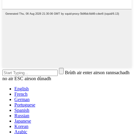
Brùth air enter airson rannsachadh
no air ESC airson dùnadh
English
French
German
Portuguese
Spanish
Russian
Japanese
Korean
Arabic