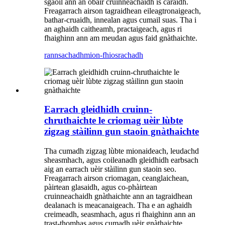
sgaoil ann an obair cruinneachaidh is càraidh.
Freagarrach airson tagraidhean eileagtronaigeach,
bathar-cruaidh, innealan agus cumail suas. Tha i
an aghaidh caitheamh, practaigeach, agus ri
fhaighinn ann am meudan agus faid gnàthaichte.
rannsachadh
mion-fhiosrachadh
Earrach gleidhidh cruinn-
chruthaichte le criomag uèir lùbte
zigzag stàilinn gun staoin gnàthaichte
Tha cumadh zigzag lùbte mionaideach, leudachd
sheasmhach, agus coileanadh gleidhidh earbsach
aig an earrach uèir stàilinn gun staoin seo.
Freagarrach airson criomagan, ceanglaichean,
pàirtean glasaidh, agus co-phàirtean
cruinneachaidh gnàthaichte ann an tagraidhean
dealanach is meacanaigeach. Tha e an aghaidh
creimeadh, seasmhach, agus ri fhaighinn ann an
trast-thomhas agus cumadh uèir gnàthaichte.