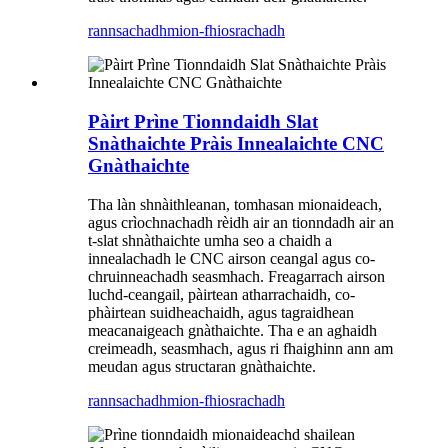
rannsachadh
mion-fhiosrachadh
Pàirt Prìne Tionndaidh Slat
Snàthaichte Pràis Innealaichte CNC
Gnàthaichte
Tha làn shnàithleanan, tomhasan mionaideach,
agus crìochnachadh rèidh air an tionndadh air an
t-slat shnàthaichte umha seo a chaidh a
innealachadh le CNC airson ceangal agus co-
chruinneachadh seasmhach. Freagarrach airson
luchd-ceangail, pàirtean atharrachaidh, co-
phàirtean suidheachaidh, agus tagraidhean
meacanaigeach gnàthaichte. Tha e an aghaidh
creimeadh, seasmhach, agus ri fhaighinn ann am
meudan agus structaran gnàthaichte.
rannsachadh
mion-fhiosrachadh