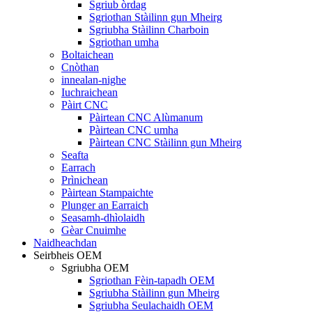
Sgriub òrdag
Sgriothan Stàilinn gun Mheirg
Sgriubha Stàilinn Charboin
Sgriothan umha
Boltaichean
Cnòthan
innealan-nighe
Iuchraichean
Pàirt CNC
Pàirtean CNC Alùmanum
Pàirtean CNC umha
Pàirtean CNC Stàilinn gun Mheirg
Seafta
Earrach
Prìnichean
Pàirtean Stampaichte
Plunger an Earraich
Seasamh-dhìolaidh
Gèar Cnuimhe
Naidheachdan
Seirbheis OEM
Sgriubha OEM
Sgriothan Fèin-tapadh OEM
Sgriubha Stàilinn gun Mheirg
Sgriubha Seulachaidh OEM