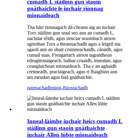
cumadh L stàilinn gun staoin
gnàthaichte le iuchair rionnag
mionaideach
Tha bàrr rionnagach dà-cheann aig an iuchair
Torx stàilinn gun smal seo ann an cumadh L,
uachdar rèidh, agus structar seasmhach airson
sgriothan Torx a theannachadh agus a leigeil ma
sgaoil ann an obair cruinneachaidh, càraidh, agus
cumail suas. Freagarrach airson tagraidhean
eileagtronaigeach, bathar-cruaidh, innealan, agus
ceanglaichean mionaideach. Tha e an aghaidh
creimeadh, practaigeach, agus ri fhaighinn ann
am meudan agus faid gnàthaichte.
rannsachadh
mion-fhiosrachadh
Inneal-làimhe iuchair heics cumadh L
stàilinn gun staoin gnàthaichte
iuchair Allen lùbte mionaideach