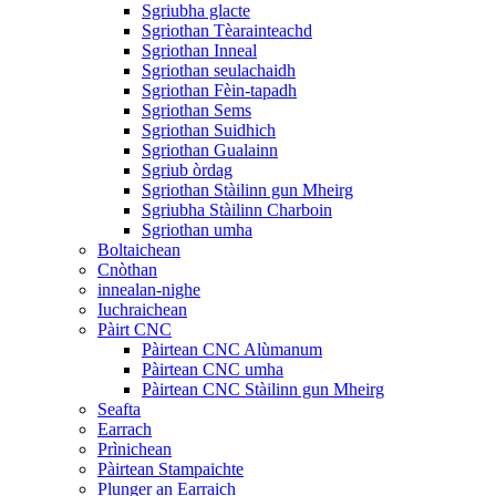
Sgriubha glacte
Sgriothan Tèarainteachd
Sgriothan Inneal
Sgriothan seulachaidh
Sgriothan Fèin-tapadh
Sgriothan Sems
Sgriothan Suidhich
Sgriothan Gualainn
Sgriub òrdag
Sgriothan Stàilinn gun Mheirg
Sgriubha Stàilinn Charboin
Sgriothan umha
Boltaichean
Cnòthan
innealan-nighe
Iuchraichean
Pàirt CNC
Pàirtean CNC Alùmanum
Pàirtean CNC umha
Pàirtean CNC Stàilinn gun Mheirg
Seafta
Earrach
Prìnichean
Pàirtean Stampaichte
Plunger an Earraich