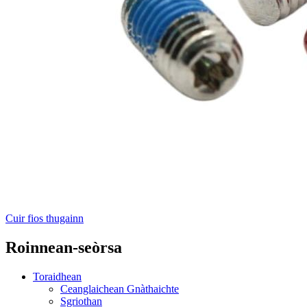
Cuir fios thugainn
Roinnean-seòrsa
Toraidhean
Ceanglaichean Gnàthaichte
Sgriothan