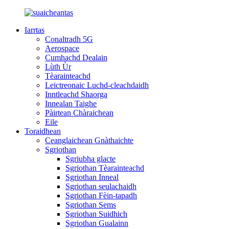
Iarrtas
Conaltradh 5G
Aerospace
Cumhachd Dealain
Lùth Ùr
Tèarainteachd
Leictreonaic Luchd-cleachdaidh
Inntleachd Shaorga
Innealan Taighe
Pàirtean Chàraichean
Eile
Toraidhean
Ceanglaichean Gnàthaichte
Sgriothan
Sgriubha glacte
Sgriothan Tèarainteachd
Sgriothan Inneal
Sgriothan seulachaidh
Sgriothan Fèin-tapadh
Sgriothan Sems
Sgriothan Suidhich
Sgriothan Gualainn