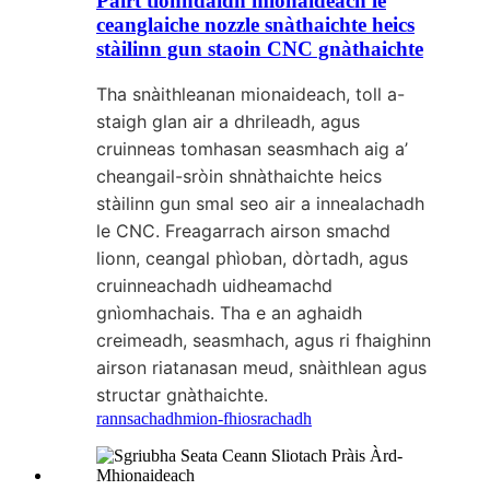
Pàirt tionndaidh mionaideach le
ceanglaiche nozzle snàthaichte heics
stàilinn gun staoin CNC gnàthaichte
Tha snàithleanan mionaideach, toll a-
staigh glan air a dhrileadh, agus
cruinneas tomhasan seasmhach aig a’
cheangail-sròin shnàthaichte heics
stàilinn gun smal seo air a innealachadh
le CNC. Freagarrach airson smachd
lionn, ceangal phìoban, dòrtadh, agus
cruinneachadh uidheamachd
gnìomhachais. Tha e an aghaidh
creimeadh, seasmhach, agus ri fhaighinn
airson riatanasan meud, snàithlean agus
structar gnàthaichte.
rannsachadh
mion-fhiosrachadh