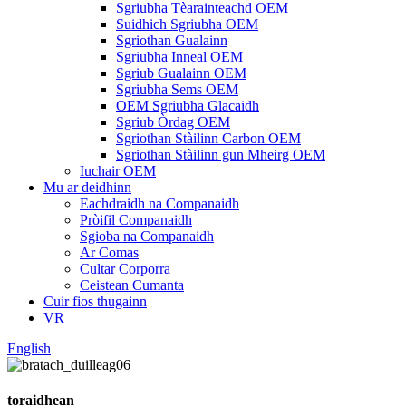
Sgriubha Tèarainteachd OEM
Suidhich Sgriubha OEM
Sgriothan Gualainn
Sgriubha Inneal OEM
Sgriub Gualainn OEM
Sgriubha Sems OEM
OEM Sgriubha Glacaidh
Sgriub Òrdag OEM
Sgriothan Stàilinn Carbon OEM
Sgriothan Stàilinn gun Mheirg OEM
Iuchair OEM
Mu ar deidhinn
Eachdraidh na Companaidh
Pròifil Companaidh
Sgioba na Companaidh
Ar Comas
Cultar Corporra
Ceistean Cumanta
Cuir fios thugainn
VR
English
toraidhean