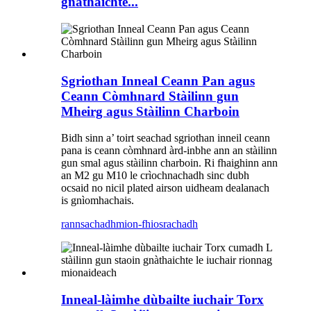
gnàthaichte...
Sgriothan Inneal Ceann Pan agus
Ceann Còmhnard Stàilinn gun
Mheirg agus Stàilinn Charboin
Bidh sinn a’ toirt seachad sgriothan inneil ceann
pana is ceann còmhnard àrd-inbhe ann an stàilinn
gun smal agus stàilinn charboin. Ri fhaighinn ann
an M2 gu M10 le crìochnachadh sinc dubh
ocsaid no nicil plated airson uidheam dealanach
is gnìomhachais.
rannsachadh
mion-fhiosrachadh
Inneal-làimhe dùbailte iuchair Torx