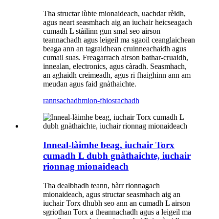
Tha structar lùbte mionaideach, uachdar rèidh,
agus neart seasmhach aig an iuchair heicseagach
cumadh L stàilinn gun smal seo airson
teannachadh agus leigeil ma sgaoil ceanglaichean
beaga ann an tagraidhean cruinneachaidh agus
cumail suas. Freagarrach airson bathar-cruaidh,
innealan, electronics, agus càradh. Seasmhach,
an aghaidh creimeadh, agus ri fhaighinn ann am
meudan agus faid gnàthaichte.
rannsachadh
mion-fhiosrachadh
Inneal-làimhe beag, iuchair Torx
cumadh L dubh gnàthaichte, iuchair
rionnag mionaideach
Tha dealbhadh teann, bàrr rionnagach
mionaideach, agus structar seasmhach aig an
iuchair Torx dhubh seo ann an cumadh L airson
sgriothan Torx a theannachadh agus a leigeil ma