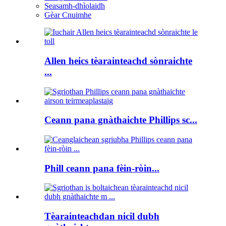
Seasamh-dhìolaidh
Gèar Cnuimhe
Allen heics tèarainteachd sònraichte
...
Ceann pana gnàthaichte Phillips sc...
Phill ceann pana fèin-ròin...
Tèarainteachdan nicil dubh