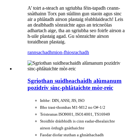
A’ toirt a-steach an sgriubha fèin-tapadh ceann-
snàthainn Torx pan stàilinn gun staoin agus sinc
air a phlàtadh airson plastaig rèabhlaideach! Leis
an dealbhadh sònraichte agus an teicneòlas
adhartach aige, tha an sgriubha seo foirfe airson a
h-uile plastaig agad. Gu sònraichte airson
toraidhean plastaig.
rannsachadh
mion-fhiosrachadh
Sgriothan suidheachaidh alùmanum
pozidriv sinc-phlàtaichte mòr-reic
Inbhe: DIN, ANSI, JIS, ISO
Bho trast-thomhas M1-M12 no O#-1/2
Teisteanas ISO9001, ISO14001, TS16949
Stoidhle dràibhidh is cinn eadar-dhealaichte
airson òrdugh gnàthaichte
Faodar diofar stuthan a ghnàthachadh