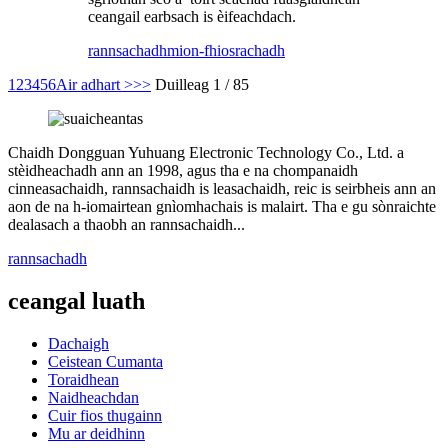
ceangail earbsach is èifeachdach.
rannsachadh
mion-fhiosrachadh
1
2
3
4
5
6
Air adhart >
>>
Duilleag 1 / 85
Chaidh Dongguan Yuhuang Electronic Technology Co., Ltd. a
stèidheachadh ann an 1998, agus tha e na chompanaidh
cinneasachaidh, rannsachaidh is leasachaidh, reic is seirbheis ann an
aon de na h-iomairtean gnìomhachais is malairt. Tha e gu sònraichte
dealasach a thaobh an rannsachaidh...
rannsachadh
ceangal luath
Dachaigh
Ceistean Cumanta
Toraidhean
Naidheachdan
Cuir fios thugainn
Mu ar deidhinn