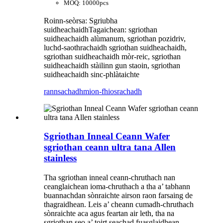
MOQ: 10000pcs
Roinn-seòrsa: Sgriubha
suidheachaidh
Tagaichean: sgriothan
suidheachaidh alùmanum, sgriothan pozidriv,
luchd-saothrachaidh sgriothan suidheachaidh,
sgriothan suidheachaidh mòr-reic, sgriothan
suidheachaidh stàilinn gun staoin, sgriothan
suidheachaidh sinc-phlàtaichte
rannsachadh
mion-fhiosrachadh
Sgriothan Inneal Ceann Wafer
sgriothan ceann ultra tana Allen
stainless
Tha sgriothan inneal ceann-chruthach nan
ceanglaichean ioma-chruthach a tha a’ tabhann
buannachdan sònraichte airson raon farsaing de
thagraidhean. Leis a’ cheann cumadh-chruthach
sònraichte aca agus feartan air leth, tha na
sgriothan seo a’ toirt seachad fuasglaidhean