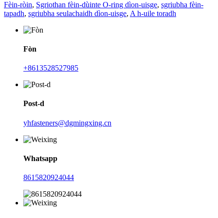
Fèin-ròin
,
Sgriothan fèin-dùinte O-ring dìon-uisge
,
sgriubha fèin-
tapadh
,
sgriubha seulachaidh dìon-uisge
,
A h-uile toradh
Fòn
+8613528527985
Post-d
yhfasteners@dgmingxing.cn
Whatsapp
8615820924044