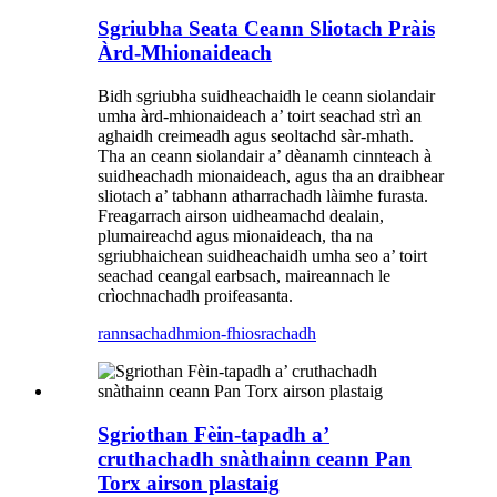
Sgriubha Seata Ceann Sliotach Pràis
Àrd-Mhionaideach
Bidh sgriubha suidheachaidh le ceann siolandair
umha àrd-mhionaideach a’ toirt seachad strì an
aghaidh creimeadh agus seoltachd sàr-mhath.
Tha an ceann siolandair a’ dèanamh cinnteach à
suidheachadh mionaideach, agus tha an draibhear
sliotach a’ tabhann atharrachadh làimhe furasta.
Freagarrach airson uidheamachd dealain,
plumaireachd agus mionaideach, tha na
sgriubhaichean suidheachaidh umha seo a’ toirt
seachad ceangal earbsach, maireannach le
crìochnachadh proifeasanta.
rannsachadh
mion-fhiosrachadh
Sgriothan Fèin-tapadh a’
cruthachadh snàthainn ceann Pan
Torx airson plastaig