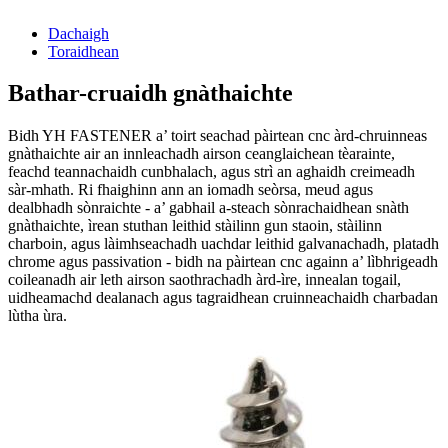
Dachaigh
Toraidhean
Bathar-cruaidh gnàthaichte
Bidh YH FASTENER a’ toirt seachad pàirtean cnc àrd-chruinneas
gnàthaichte air an innleachadh airson ceanglaichean tèarainte,
feachd teannachaidh cunbhalach, agus strì an aghaidh creimeadh
sàr-mhath. Ri fhaighinn ann an iomadh seòrsa, meud agus
dealbhadh sònraichte - a’ gabhail a-steach sònrachaidhean snàth
gnàthaichte, ìrean stuthan leithid stàilinn gun staoin, stàilinn
charboin, agus làimhseachadh uachdar leithid galvanachadh, platadh
chrome agus passivation - bidh na pàirtean cnc againn a’ lìbhrigeadh
coileanadh air leth airson saothrachadh àrd-ìre, innealan togail,
uidheamachd dealanach agus tagraidhean cruinneachaidh charbadan
lùtha ùra.