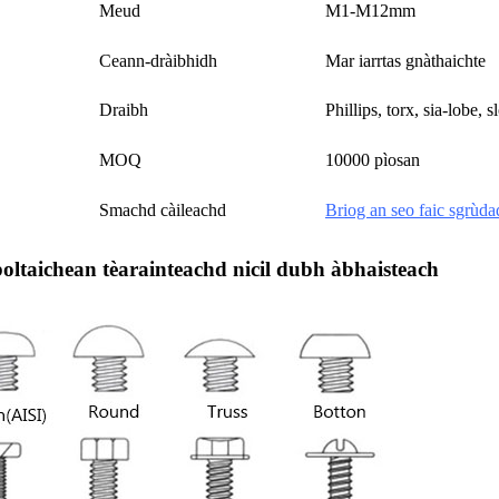
Meud
M1-M12mm
Ceann-dràibhidh
Mar iarrtas gnàthaichte
Draibh
Phillips, torx, sia-lobe, s
MOQ
10000 pìosan
Smachd càileachd
Briog an seo faic sgrùda
boltaichean tèarainteachd nicil dubh àbhaisteach