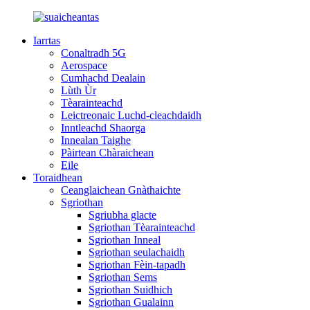
Iarrtas
Conaltradh 5G
Aerospace
Cumhachd Dealain
Lùth Ùr
Tèarainteachd
Leictreonaic Luchd-cleachdaidh
Inntleachd Shaorga
Innealan Taighe
Pàirtean Chàraichean
Eile
Toraidhean
Ceanglaichean Gnàthaichte
Sgriothan
Sgriubha glacte
Sgriothan Tèarainteachd
Sgriothan Inneal
Sgriothan seulachaidh
Sgriothan Fèin-tapadh
Sgriothan Sems
Sgriothan Suidhich
Sgriothan Gualainn