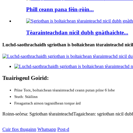
Phill ceann pana fèin-ròin...
Tèarainteachdan nicil dubh gnàthaichte...
Luchd-saothrachaidh sgriothan is boltaichean tèarainteachd nici
Tuairisgeul Goirid:
Prìne Torx, boltaichean tèarainteachd ceann putan prìne 6 lobe
Stuth: Stàilinn
Freagarrach airson tagraidhean torque àrd
Roinn-seòrsa: Sgriothan tèarainteachd
Tagaichean: sgriothan nicil dubh
Cuir fios thugainn
Whatsapp
Post-d