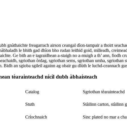
ubh gnàthaichte freagarrach airson ceangal dìon-tampair a thoirt seacha
shàbhaladh le bhith gad dhìon bho rudan leithid goid, milleadh, creime
chte. Ge bith an e tagraidhean a-staigh no a-muigh a th’ ann, fiodh cru
heachaidh, sgriothan òrdag, sgriothan sems, sgriothan umha, sgriothan s
Bidh an sgioba sgileil againn ag obair gu dlùth le luchd-ceannach gus 
hean tèarainteachd nicil dubh àbhaisteach
Catalog
Sgriothan tèarainteachd
Stuth
Stàilinn carton, stàilin
Crìochnaich
Sinc plated no mar a cha