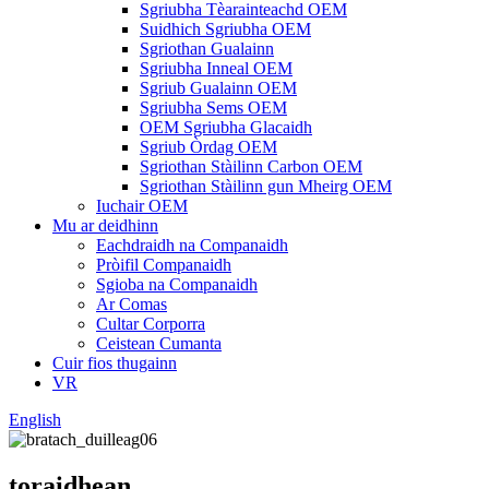
Sgriubha Tèarainteachd OEM
Suidhich Sgriubha OEM
Sgriothan Gualainn
Sgriubha Inneal OEM
Sgriub Gualainn OEM
Sgriubha Sems OEM
OEM Sgriubha Glacaidh
Sgriub Òrdag OEM
Sgriothan Stàilinn Carbon OEM
Sgriothan Stàilinn gun Mheirg OEM
Iuchair OEM
Mu ar deidhinn
Eachdraidh na Companaidh
Pròifil Companaidh
Sgioba na Companaidh
Ar Comas
Cultar Corporra
Ceistean Cumanta
Cuir fios thugainn
VR
English
toraidhean