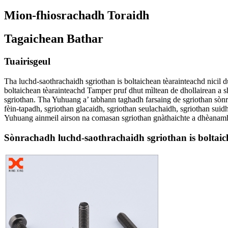
Mion-fhiosrachadh Toraidh
Tagaichean Bathar
Tuairisgeul
Tha luchd-saothrachaidh sgriothan is boltaichean tèarainteachd nicil d
boltaichean tèarainteachd Tamper pruf dhut mìltean de dhollairean a 
sgriothan. Tha Yuhuang a’ tabhann taghadh farsaing de sgriothan sònrai
fèin-tapadh, sgriothan glacaidh, sgriothan seulachaidh, sgriothan suid
Yuhuang ainmeil airson na comasan sgriothan gnàthaichte a dhèanamh. 
Sònrachadh luchd-saothrachaidh sgriothan is boltaic