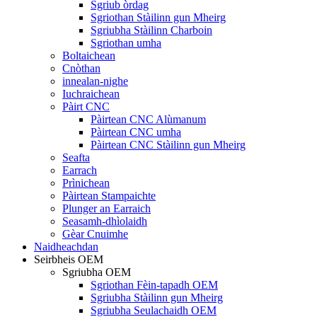
Sgriub òrdag
Sgriothan Stàilinn gun Mheirg
Sgriubha Stàilinn Charboin
Sgriothan umha
Boltaichean
Cnòthan
innealan-nighe
Iuchraichean
Pàirt CNC
Pàirtean CNC Alùmanum
Pàirtean CNC umha
Pàirtean CNC Stàilinn gun Mheirg
Seafta
Earrach
Prìnichean
Pàirtean Stampaichte
Plunger an Earraich
Seasamh-dhìolaidh
Gèar Cnuimhe
Naidheachdan
Seirbheis OEM
Sgriubha OEM
Sgriothan Fèin-tapadh OEM
Sgriubha Stàilinn gun Mheirg
Sgriubha Seulachaidh OEM