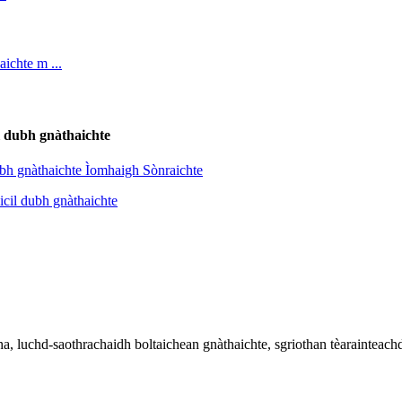
l dubh gnàthaichte
a, luchd-saothrachaidh boltaichean gnàthaichte, sgriothan tèarainteachd 