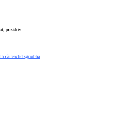
lot, pozidriv
dh càileachd sgriubha