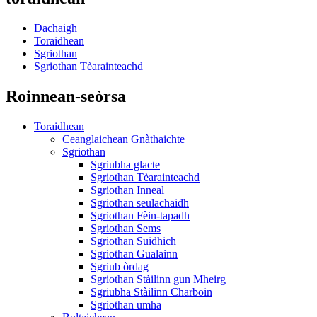
Dachaigh
Toraidhean
Sgriothan
Sgriothan Tèarainteachd
Roinnean-seòrsa
Toraidhean
Ceanglaichean Gnàthaichte
Sgriothan
Sgriubha glacte
Sgriothan Tèarainteachd
Sgriothan Inneal
Sgriothan seulachaidh
Sgriothan Fèin-tapadh
Sgriothan Sems
Sgriothan Suidhich
Sgriothan Gualainn
Sgriub òrdag
Sgriothan Stàilinn gun Mheirg
Sgriubha Stàilinn Charboin
Sgriothan umha