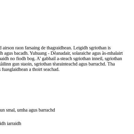
d airson raon farsaing de thagraidhean. Leigidh sgriothan is
adh agus bacadh. Yuhuang - Dèanadair, solaraiche agus às-mhalairt
aidh no fiodh bog. A’ gabhail a-steach sgriothan inneil, sgriothan
tàilinn gun staoin, sgriothan tèarainteachd agus barrachd. Tha
fuasglaidhean a thoirt seachad.
n gun smal, umha agus barrachd
idh iarraidh