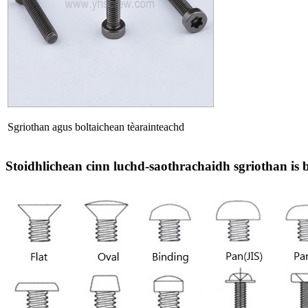
Sgriothan agus boltaichean tèarainteachd
Stoidhlichean cinn luchd-saothrachaidh sgriothan is 