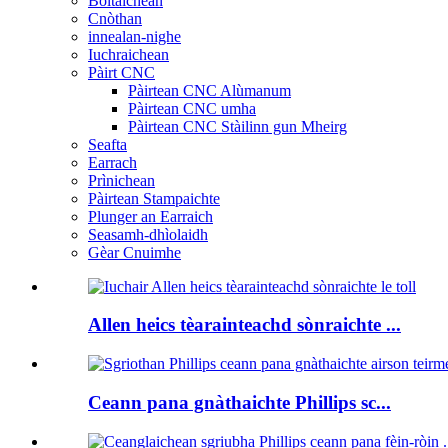
Boltaichean
Cnòthan
innealan-nighe
Iuchraichean
Pàirt CNC
Pàirtean CNC Alùmanum
Pàirtean CNC umha
Pàirtean CNC Stàilinn gun Mheirg
Seafta
Earrach
Prìnichean
Pàirtean Stampaichte
Plunger an Earraich
Seasamh-dhìolaidh
Gèar Cnuimhe
Allen heics tèarainteachd sònraichte ...
Ceann pana gnàthaichte Phillips sc...